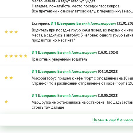
место нельзя - а вдруг автобус уйдёт.
Наладьте, пожалуйста, место посадки пассажиров.
Все претензии к самому автовокзалу, к перевозчику ( марш
Екатерина,
ИП Шевердяев Евгений Александрович
(31.01.20
Водитель при посадке грубо себя повел, во первых он нача
места, а садились в автобус 5 человек, одного грубо выгн
продаются, но мест нет?
ИП Шевердяев Евгений Александрович
(16.01.2024)
Грамотный, уверенный водитель
ИП Шевердяев Евгений Александрович
(04.10.2023)
Микроавтобус пришел к кафе Форт с опозданием на 10 мину
Странно что в расписании отправление от кафе Форт в 19.
ИП Шевердяев Евгений Александрович
(18.05.2023)
Маршрутка не остановилась на остановке Площадь застава
стоять там дальше
Показать ещё
9
отзыво