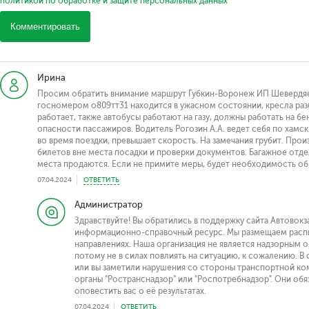
политикой по обработке и защите персональных данных
Комментировать
Ирина
Просим обратить внимание маршрут Губкин-Воронеж ИП Шевердяев.
госномером о809тт31 находится в ужасном состоянии, кресла разби
работает, также автобусы работают на газу, должны работать на бе
опасности пассажиров. Водитель Рогозин А.А. ведет себя по хамск
во время поездки, превышает скорость. На замечания грубит. Прои
билетов вне места посадки и проверки документов. Багажное отдел
места продаются. Если не примите меры, будет необходимость обр
07.04.2024
ОТВЕТИТЬ
Администратор
Здравствуйте! Вы обратились в поддержку сайта Автовокза
информационно-справочный ресурс. Мы размещаем распи
направлениях. Наша организация не является надзорным 
потому не в силах повлиять на ситуацию, к сожалению. В 
или вы заметили нарушения со стороны транспортной ком
органы "Ространснадзор" или "Роспотребнадзор". Они об
оповестить вас о её результатах.
07.04.2024
ОТВЕТИТЬ