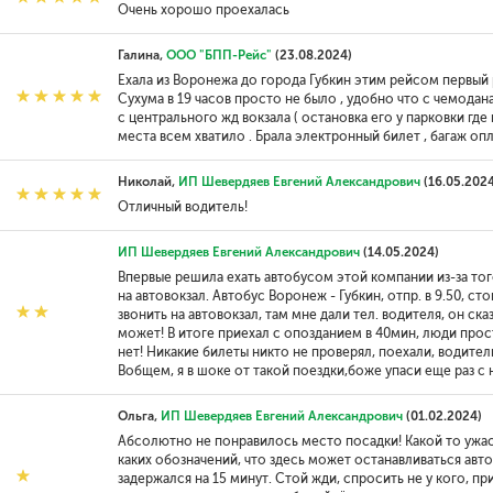
Очень хорошо проехалась
Галина,
ООО "БПП-Рейс"
(23.08.2024)
Ехала из Воронежа до города Губкин этим рейсом первый р
Сухума в 19 часов просто не было , удобно что с чемодан
с центрального жд вокзала ( остановка его у парковки где 
места всем хватило . Брала электронный билет , багаж опл
Николай,
ИП Шевердяев Евгений Александрович
(16.05.2024
Отличный водитель!
ИП Шевердяев Евгений Александрович
(14.05.2024)
Впервые решила ехать автобусом этой компании из-за того
на автовокзал. Автобус Воронеж - Губкин, отпр. в 9.50, сто
звонить на автовокзал, там мне дали тел. водителя, он сказ
может! В итоге приехал с опозданием в 40мин, люди про
нет! Никакие билеты никто не проверял, поехали, водител
Вобщем, я в шоке от такой поездки,боже упаси еще раз с н
Ольга,
ИП Шевердяев Евгений Александрович
(01.02.2024)
Абсолютно не понравилось место посадки! Какой то ужас
каких обозначений, что здесь может останавливаться ав
задержался на 15 минут. Стой жди, спросить не у кого, пр