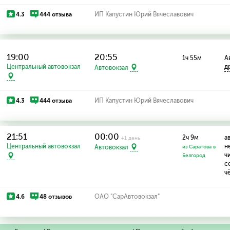
4.3
444 отзыва
ИП Капустин Юрий Вячеславович
19:00
20:55
1ч 55м
Ав
Центральный автовокзал
д
Автовокзал
4.3
444 отзыва
ИП Капустин Юрий Вячеславович
21:51
00:00
2ч 9м
а
+1 день
Центральный автовокзал
н
Автовокзал
из Саратова в
ч
Белгород
с
ч
4.6
48 отзывов
ОАО "СарАвтовокзал"