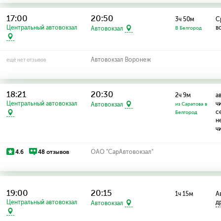
17:00
20:50
3ч 50м
Ср
Центральный автовокзал
в
Автовокзал
В Белгород
Автовокзал Воронеж
ещё нет отзывов
18:21
20:30
2ч 9м
а
Центральный автовокзал
ч
Автовокзал
из Саратова в
с
Белгород
н
ч
4.6
48 отзывов
ОАО "СарАвтовокзал"
19:00
20:15
1ч 15м
Ав
Центральный автовокзал
д
Автовокзал