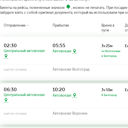
Билеты на рейсы, помеченные значком
, можно не печатать. При посадк
забудьте взять с собой оригинал документа, который вы использовали при 
Отправление
Прибытие
Время в
Д
пути
о
02:30
05:55
3ч 25м
Е
Центральный автовокзал
Автовокзал
из Волгограда
в Белгород
Автовокзал Волгоград
ещё нет отзывов
06:30
10:20
3ч 50м
Е
Центральный автовокзал
Автовокзал
В Белгород
Автовокзал Воронеж
ещё нет отзывов