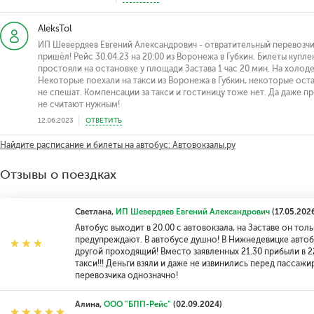
AleksTol
ИП Шевердяев Евгений Александрович - отвратительный перевозчи
пришёл! Рейс 30.04.23 на 20:00 из Воронежа в Губкин. Билеты купл
простояли на остановке у площади Застава 1 час 20 мин. На холоде
Некоторые поехали на такси из Воронежа в Губкин, некоторые ост
не спешат. Компенсации за такси и гостиницу тоже нет. Да даже 
не считают нужным!
12.06.2023
ОТВЕТИТЬ
Найдите расписание и билеты на автобус: Автовокзалы.ру
Отзывы о поездках
Светлана,
ИП Шевердяев Евгений Александрович
(17.05.202
Автобус выходит в 20.00 с автовокзала, на Заставе он толь
предупреждают. В автобусе душно! В Нижнедевицке автоб
другой проходящий! Вместо заявленных 21.30 прибыли в 22
такси!!! Деньги взяли и даже не извинились перед пассаж
перевозчика однозначно!
Алина,
ООО "БПП-Рейс"
(02.09.2024)