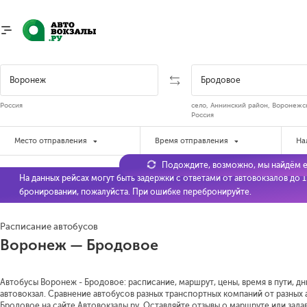
Россия
село, Аннинский район, Воронежск
Россия
Место отправления
Время отправления
На
Подождите, возможно, мы найдём е
На данных рейсах могут быть задержки с ответами от автовокзалов до 
бронировании, пожалуйста. При ошибке перебронируйте.
Расписание автобусов
Воронеж — Бродовое
Автобусы Воронеж - Бродовое: расписание, маршрут, цены, время в пути, д
автовокзал. Сравнение автобусов разных транспортных компаний от разных
Бродовое на сайте Автовокзалы.ру. Оставляйте отзывы о маршруте или зада