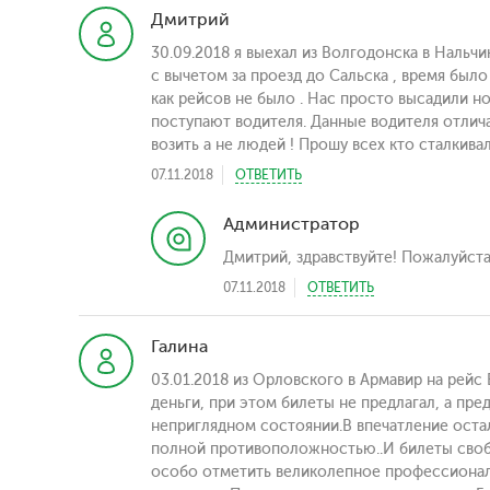
Дмитрий
30.09.2018 я выехал из Волгодонска в Нальчи
с вычетом за проезд до Сальска , время был
как рейсов не было . Нас просто высадили н
поступают водителя. Данные водителя отлич
возить а не людей ! Прошу всех кто сталкива
07.11.2018
ОТВЕТИТЬ
Администратор
Дмитрий, здравствуйте! Пожалуйста
07.11.2018
ОТВЕТИТЬ
Галина
03.01.2018 из Орловского в Армавир на рейс
деньги, при этом билеты не предлагал, а пре
неприглядном состоянии.В впечатление остало
полной противоположностью..И билеты своб
особо отметить великолепное профессионал