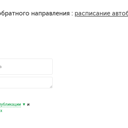
братного направления :
расписание авто
публикации
и
ых