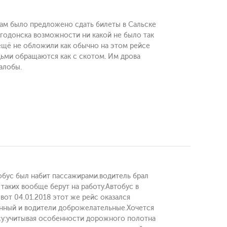
 Нам было предложено сдать билеты в Сальске
лгодонска возможности ни какой не было так
 ещё не обложили как обычно на этом рейсе
дьми обращаются как с скотом. Им дрова
жалобы.
тобус был набит пассажирами.водитель брал
 таких вообще берут на работу.Автобус в
вот 04.01.2018 этот же рейс оказался
енный и водители доброжелательные.Хочется
су:учитывая особенности дорожного полотна