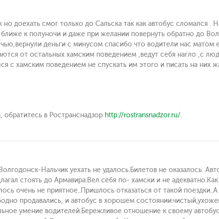
к но доехать смог только до Сальска так как автобус сломался .
о ближе к полуночи и даже при желании повернуть обратно до Во
очью,вернули деньги с минусом спасибо что водители нас матом
аются от остальных хамским поведением ,ведут себя нагло ,с лю
лся с хамским поведением не спускать им этого и писать на них 
, обратитесь в Ространснадзор
http://rostransnadzor.ru/
.
 Волгодонск-Нальчик уехать не удалось.Билетов не оказалось. Ав
длагал стоять до Армавира.Вел себя по- хамски и не адекватно.Как
сь очень не приятное..Пришлось отказаться от такой поездки..А 
одно продавались, и автобус в хорошем состоянии.чистый,ухож
ьное умение водителей.Бережливое отношение к своему автобу