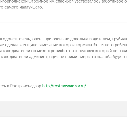
ригорполиской.Огромное им спасибо.Чувствовалось заботливое о
го самого наилучшего.
годонск, очень, очень при очень не довольна водителем, грубиян
ме сделал женщине замечание которая кормила 3х летнего ребёнк
 к людям, если он мезонтропик(это тот человек который не навид
к людям, если администрация не примит меры то жалоба будет о
тесь в Ространснадзор
http://rostransnadzor.ru/
.