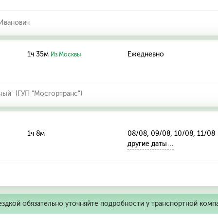
Иванович
1ч 35м
Ежедневно
Из Москвы
ный" (ГУП "Мосгортранс")
1ч 8м
08/08, 09/08, 10/08, 11/08
другие даты…
ездкой обязательно уточняйте подробности у транспортной комп