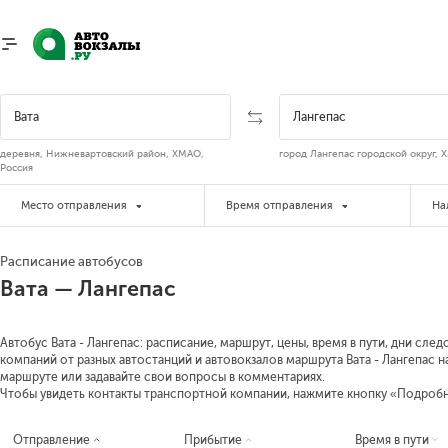
деревня, Нижневартовский район, ХМАО,
город Лангепас городской округ, 
Россия
Место отправления
Время отправления
На
Расписание автобусов
Вата — Лангепас
Автобус Вата - Лангепас: расписание, маршрут, цены, время в пути, дни сле
компаний от разных автостанций и автовокзалов маршрута Вата - Лангепас н
маршруте или задавайте свои вопросы в комментариях.
Чтобы увидеть контакты транспортной компании, нажмите кнопку «Подроб
Отправление
Прибытие
Время в пути