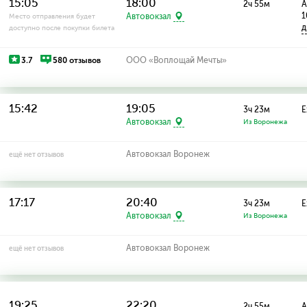
15:05
18:00
2ч 55м
А
1
Автовокзал
Место отправления будет
д
доступно после покупки билета
3.7
580 отзывов
ООО «Воплощай Мечты»
15:42
19:05
3ч 23м
Е
Автовокзал
Из Воронежа
Автовокзал Воронеж
ещё нет отзывов
17:17
20:40
3ч 23м
Е
Автовокзал
Из Воронежа
Автовокзал Воронеж
ещё нет отзывов
19:25
22:20
2ч 55м
А