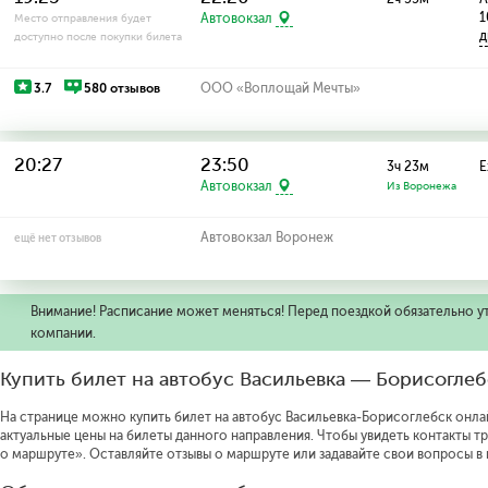
1
Автовокзал
Место отправления будет
д
доступно после покупки билета
3.7
580 отзывов
ООО «Воплощай Мечты»
20:27
23:50
3ч 23м
Е
Автовокзал
Из Воронежа
Автовокзал Воронеж
ещё нет отзывов
Внимание! Расписание может меняться! Перед поездкой обязательно у
компании.
Купить билет на автобус Васильевка — Борисоглеб
На странице можно купить билет на автобус Васильевка-Борисоглебск онлай
актуальные цены на билеты данного направления.
Чтобы увидеть контакты т
о маршруте».
Оставляйте отзывы о маршруте или задавайте свои вопросы в