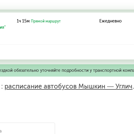
1ч 15м
Ежедневно
Прямой маршрут
ия"
ездкой обязательно уточняйте подробности у транспортной комп
 :
расписание автобусов Мышкин — Углич
.