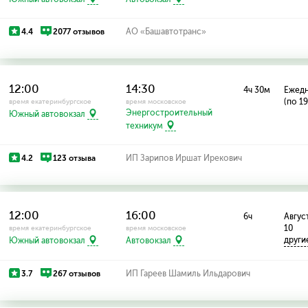
4.4
2077 отзывов
АО «Башавтотранс»
12:00
14:30
4ч 30м
Ежед
(по 1
время екатеринбургское
время московское
Энергостроительный
Южный автовокзал
техникум
4.2
123 отзыва
ИП Зарипов Иршат Ирекович
12:00
16:00
6ч
Август:
10
время екатеринбургское
время московское
други
Южный автовокзал
Автовокзал
3.7
267 отзывов
ИП Гареев Шамиль Ильдарович