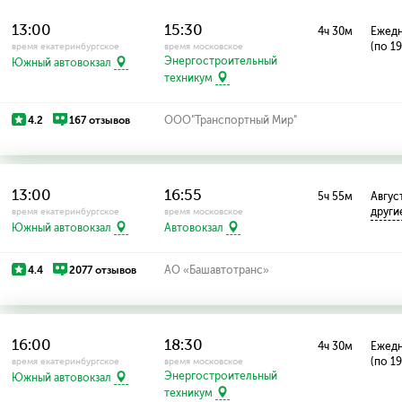
13:00
15:30
4ч 30м
Ежед
(по 1
время екатеринбургское
время московское
Энергостроительный
Южный автовокзал
техникум
4.2
167 отзывов
ООО"Транспортный Мир"
13:00
16:55
5ч 55м
Август
други
время екатеринбургское
время московское
Южный автовокзал
Автовокзал
4.4
2077 отзывов
АО «Башавтотранс»
16:00
18:30
4ч 30м
Ежед
(по 1
время екатеринбургское
время московское
Энергостроительный
Южный автовокзал
техникум