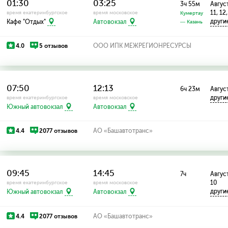
01:30
03:25
3ч 55м
Август
11, 12
время екатеринбургское
время московское
Кумертау
други
Кафе "Отдых"
Автовокзал
— Казань
4.0
5 отзывов
ООО ИПК МЕЖРЕГИОНРЕСУРСЫ
07:50
12:13
6ч 23м
Август
други
время екатеринбургское
время московское
Южный автовокзал
Автовокзал
4.4
2077 отзывов
АО «Башавтотранс»
09:45
14:45
7ч
Август:
10
время екатеринбургское
время московское
други
Южный автовокзал
Автовокзал
4.4
2077 отзывов
АО «Башавтотранс»