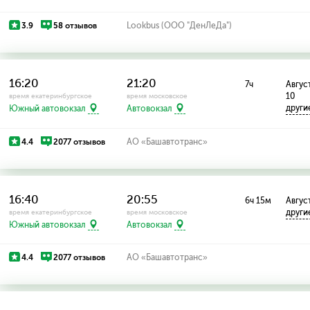
3.9
58 отзывов
Lookbus (ООО "ДенЛеДа")
16:20
21:20
7ч
Август:
10
время екатеринбургское
время московское
други
Южный автовокзал
Автовокзал
4.4
2077 отзывов
АО «Башавтотранс»
16:40
20:55
6ч 15м
Август
други
время екатеринбургское
время московское
Южный автовокзал
Автовокзал
4.4
2077 отзывов
АО «Башавтотранс»