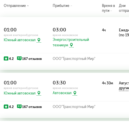
Отправление
Прибытие
Время в
Дни
пути
отпра
01:00
03:00
4ч
Ежед
(по 1
время екатеринбургское
время московское
Энергостроительный
Южный автовокзал
техникум
4.2
167 отзывов
ООО"Транспортный Мир"
01:00
03:30
4ч 30м
Август
други
время екатеринбургское
время московское
Южный автовокзал
Автовокзал
4.2
167 отзывов
ООО"Транспортный Мир"