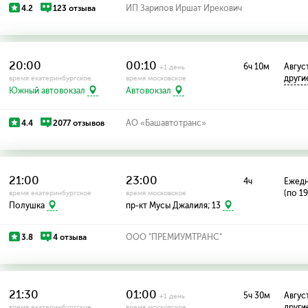
4.2
123 отзыва
ИП Зарипов Иршат Ирекович
20:00
00:10
6ч 10м
Август
+1 день
други
время екатеринбургское
время московское
Южный автовокзал
Автовокзал
4.4
2077 отзывов
АО «Башавтотранс»
21:00
23:00
4ч
Ежед
(по 1
время екатеринбургское
время московское
Полушка
пр-кт Мусы Джалиля; 13
3.8
4 отзыва
ООО "ПРЕМИУМТРАНС"
21:30
01:00
5ч 30м
Август
+1 день
други
время екатеринбургское
время московское