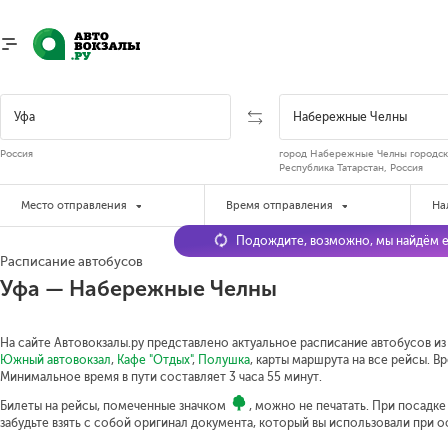
Россия
город Набережные Челны городско
Республика Татарстан, Россия
Место отправления
Время отправления
На
Подождите, возможно, мы найдём е
Расписание автобусов
Уфа — Набережные Челны
На сайте Автовокзалы.ру представлено актуальное расписание автобусов из
Южный автовокзал
,
Кафе "Отдых"
,
Полушка
, карты маршрута на все рейсы. В
Минимальное время в пути составляет 3 часа 55 минут.
Билеты на рейсы, помеченные значком
, можно не печатать. При посадк
забудьте взять с собой оригинал документа, который вы использовали при 