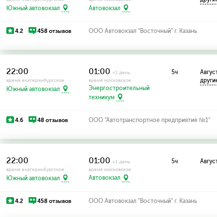
Южный автовокзал
Автовокзал
4.2
458 отзывов
ООО Автовокзал "Восточный" г. Казань
22:00
01:00
5ч
Август
+1 день
други
время екатеринбургское
время московское
Энергостроительный
Южный автовокзал
техникум
4.6
48 отзывов
ООО "Автотранспортное предприятие №1"
22:00
01:00
5ч
Август
+1 день
время екатеринбургское
время московское
Южный автовокзал
Автовокзал
4.2
458 отзывов
ООО Автовокзал "Восточный" г. Казань