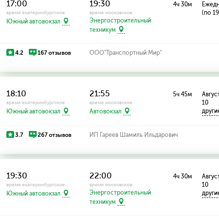
17:00
19:30
4ч 30м
Ежед
(по 1
время екатеринбургское
время московское
Энергостроительный
Южный автовокзал
техникум
4.2
167 отзывов
ООО"Транспортный Мир"
18:10
21:55
5ч 45м
Август:
10
время екатеринбургское
время московское
други
Южный автовокзал
Автовокзал
3.7
267 отзывов
ИП Гареев Шамиль Ильдарович
19:30
22:00
4ч 30м
Август:
10
время екатеринбургское
время московское
Энергостроительный
други
Южный автовокзал
техникум