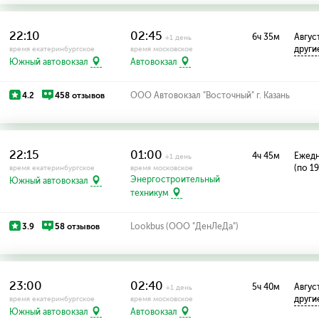
22:10
02:45
6ч 35м
Август
+1 день
други
время екатеринбургское
время московское
Южный автовокзал
Автовокзал
4.2
458 отзывов
ООО Автовокзал "Восточный" г. Казань
22:15
01:00
4ч 45м
Ежед
+1 день
(по 1
время екатеринбургское
время московское
Энергостроительный
Южный автовокзал
техникум
3.9
58 отзывов
Lookbus (ООО "ДенЛеДа")
23:00
02:40
5ч 40м
Август
+1 день
други
время екатеринбургское
время московское
Южный автовокзал
Автовокзал