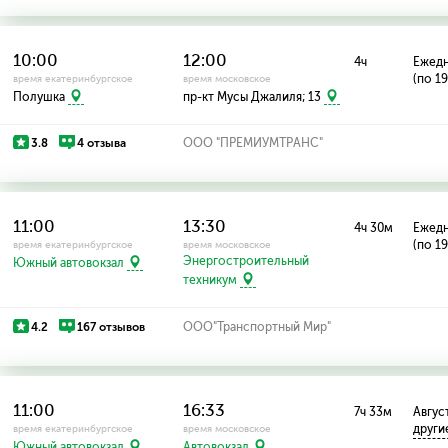
10:00
12:00
4ч
Ежед
(по 1
время екатеринбургское
время московское
Полушка
пр-кт Мусы Джалиля; 13
3.8
4 отзыва
ООО "ПРЕМИУМТРАНС"
11:00
13:30
4ч 30м
Ежед
(по 1
время екатеринбургское
время московское
Энергостроительный
Южный автовокзал
техникум
4.2
167 отзывов
ООО"Транспортный Мир"
11:00
16:33
7ч 33м
Август
други
время екатеринбургское
время московское
Южный автовокзал
Автовокзал