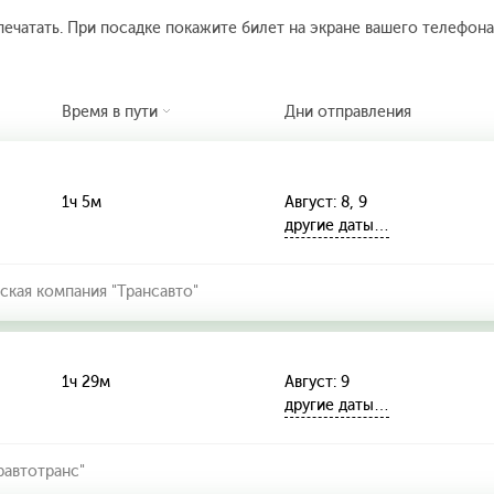
печатать. При посадке покажите билет на экране вашего телефона.
Время в пути
Дни отправления
1ч 5м
Август: 8, 9
другие даты…
кая компания "Трансавто"
1ч 29м
Август: 9
другие даты…
автотранс"