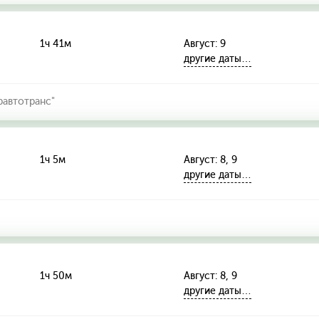
1ч 41м
Август: 9
другие даты…
автотранс"
1ч 5м
Август: 8, 9
другие даты…
1ч 50м
Август: 8, 9
другие даты…