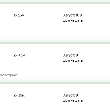
1ч 13м
Август: 8, 9
другие даты…
2ч 43м
Август: 9
другие даты…
автотранс"
2ч 15м
Август: 9
другие даты…