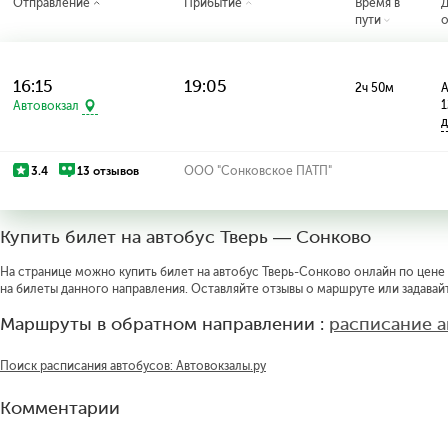
Отправление
Прибытие
Время в
пути
о
16:15
19:05
2ч 50м
А
1
Автовокзал
д
3.4
13 отзывов
ООО "Сонковское ПАТП"
Купить билет на автобус Тверь — Сонково
На странице можно купить билет на автобус Тверь-Сонково онлайн по цене 
на билеты данного направления. Оставляйте отзывы о маршруте или задавай
Маршруты в обратном направлении :
расписание а
Поиск расписания автобусов: Автовокзалы.ру
Комментарии