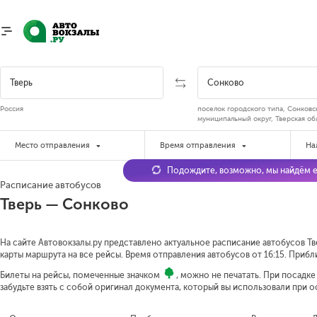
Россия
поселок городского типа, Сонковс
муниципальный округ, Тверская об
Место отправления
Время отправления
На
Подождите, возможно, мы найдём е
Расписание автобусов
Тверь — Сонково
На сайте Автовокзалы.ру представлено актуальное расписание автобусов Тв
карты маршрута на все рейсы. Время отправления автобусов от 16:15.
Прибли
Билеты на рейсы, помеченные значком
, можно не печатать. При посадк
забудьте взять с собой оригинал документа, который вы использовали при 