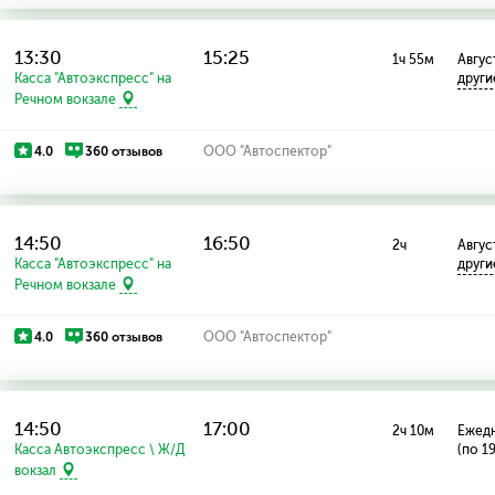
13:30
15:25
1ч 55м
Август
Касса "Автоэкспресс" на
други
Речном вокзале
4.0
360 отзывов
ООО "Автоспектор"
14:50
16:50
2ч
Август
Касса "Автоэкспресс" на
други
Речном вокзале
4.0
360 отзывов
ООО "Автоспектор"
14:50
17:00
2ч 10м
Ежед
Касса Автоэкспресс \ Ж/Д
(по 1
вокзал