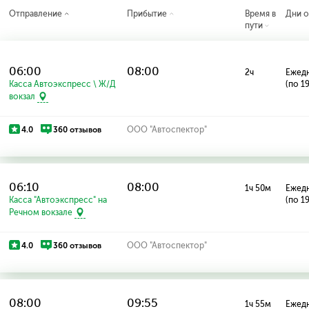
Отправление
Прибытие
Время в
Дни о
пути
06:00
08:00
2ч
Ежед
Касса Автоэкспресс \ Ж/Д
(по 1
вокзал
4.0
360 отзывов
ООО "Автоспектор"
06:10
08:00
1ч 50м
Ежед
Касса "Автоэкспресс" на
(по 1
Речном вокзале
4.0
360 отзывов
ООО "Автоспектор"
08:00
09:55
1ч 55м
Ежед