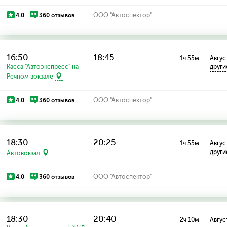
4.0
360 отзывов
ООО "Автоспектор"
16:50
18:45
1ч 55м
Август
Касса "Автоэкспресс" на
други
Речном вокзале
4.0
360 отзывов
ООО "Автоспектор"
18:30
20:25
1ч 55м
Август
други
Автовокзал
4.0
360 отзывов
ООО "Автоспектор"
18:30
20:40
2ч 10м
Август