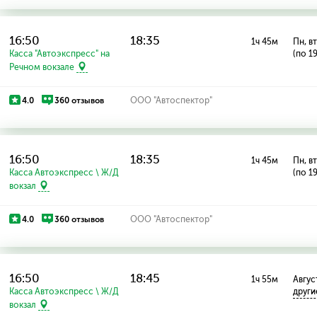
16:50
18:35
1ч 45м
Пн, вт
Касса "Автоэкспресс" на
(по 1
Речном вокзале
4.0
360 отзывов
ООО "Автоспектор"
16:50
18:35
1ч 45м
Пн, вт
Касса Автоэкспресс \ Ж/Д
(по 1
вокзал
4.0
360 отзывов
ООО "Автоспектор"
16:50
18:45
1ч 55м
Август
Касса Автоэкспресс \ Ж/Д
други
вокзал