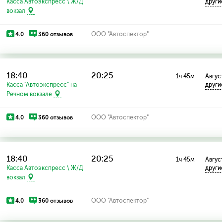
Касса Автоэкспресс \ Ж/Д
други
вокзал
4.0
360 отзывов
ООО "Автоспектор"
18:40
20:25
1ч 45м
Август
Касса "Автоэкспресс" на
други
Речном вокзале
4.0
360 отзывов
ООО "Автоспектор"
18:40
20:25
1ч 45м
Август
Касса Автоэкспресс \ Ж/Д
други
вокзал
4.0
360 отзывов
ООО "Автоспектор"