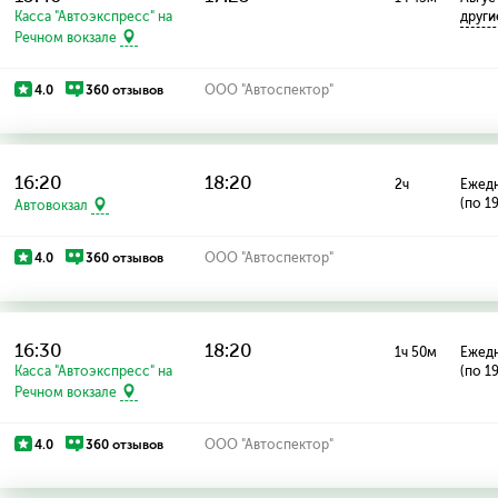
Касса "Автоэкспресс" на
други
Речном вокзале
4.0
360 отзывов
ООО "Автоспектор"
16:20
18:20
2ч
Ежед
(по 1
Автовокзал
4.0
360 отзывов
ООО "Автоспектор"
16:30
18:20
1ч 50м
Ежед
Касса "Автоэкспресс" на
(по 1
Речном вокзале
4.0
360 отзывов
ООО "Автоспектор"