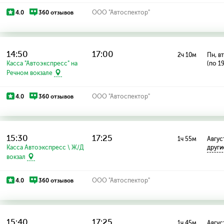
4.0
360 отзывов
ООО "Автоспектор"
14:50
17:00
2ч 10м
Пн, вт
Касса "Автоэкспресс" на
(по 1
Речном вокзале
4.0
360 отзывов
ООО "Автоспектор"
15:30
17:25
1ч 55м
Август
Касса Автоэкспресс \ Ж/Д
други
вокзал
4.0
360 отзывов
ООО "Автоспектор"
15:40
17:25
1ч 45м
Август