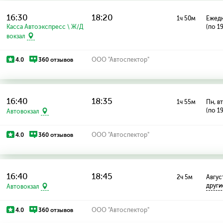
16:30
18:20
1ч 50м
Ежед
Касса Автоэкспресс \ Ж/Д
(по 1
вокзал
4.0
360 отзывов
ООО "Автоспектор"
16:40
18:35
1ч 55м
Пн, вт
(по 1
Автовокзал
4.0
360 отзывов
ООО "Автоспектор"
16:40
18:45
2ч 5м
Август
други
Автовокзал
4.0
360 отзывов
ООО "Автоспектор"