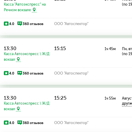
Касса "Автоэкспресс" на
(по 1
Речном вокзале
4.0
360 отзывов
ООО "Автоспектор"
13:30
15:15
1ч 45м
Пн, вт
Касса Автоэкспресс \ Ж/Д
(по 1
вокзал
4.0
360 отзывов
ООО "Автоспектор"
13:30
15:25
1ч 55м
Август
Касса Автоэкспресс \ Ж/Д
други
вокзал
4.0
360 отзывов
ООО "Автоспектор"