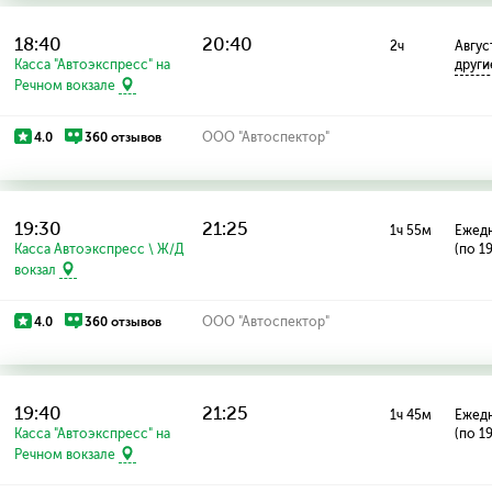
18:40
20:40
2ч
Август
Касса "Автоэкспресс" на
други
Речном вокзале
4.0
360 отзывов
ООО "Автоспектор"
19:30
21:25
1ч 55м
Ежед
Касса Автоэкспресс \ Ж/Д
(по 1
вокзал
4.0
360 отзывов
ООО "Автоспектор"
19:40
21:25
1ч 45м
Ежед
Касса "Автоэкспресс" на
(по 1
Речном вокзале