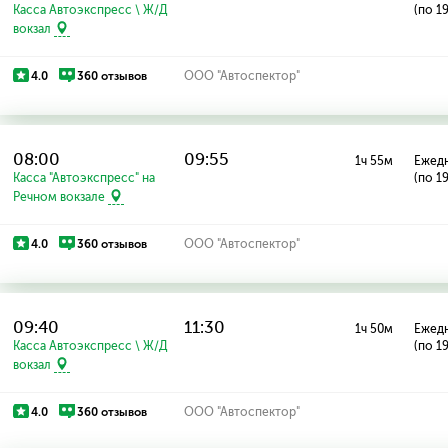
Касса Автоэкспресс \ Ж/Д
(по 1
вокзал
4.0
360 отзывов
ООО "Автоспектор"
08:00
09:55
1ч 55м
Ежед
Касса "Автоэкспресс" на
(по 1
Речном вокзале
4.0
360 отзывов
ООО "Автоспектор"
09:40
11:30
1ч 50м
Ежед
Касса Автоэкспресс \ Ж/Д
(по 1
вокзал
4.0
360 отзывов
ООО "Автоспектор"