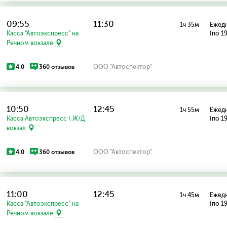
09:55
11:30
1ч 35м
Ежед
Касса "Автоэкспресс" на
(по 1
Речном вокзале
4.0
360 отзывов
ООО "Автоспектор"
10:50
12:45
1ч 55м
Ежед
Касса Автоэкспресс \ Ж/Д
(по 1
вокзал
4.0
360 отзывов
ООО "Автоспектор"
11:00
12:45
1ч 45м
Ежед
Касса "Автоэкспресс" на
(по 1
Речном вокзале