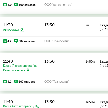
4.0
360 отзывов
ООО "Автоспектор"
11:30
13:30
2ч
Ежед
(по 1
Автовокзал
4.2
607 отзывов
ООО "Транссити"
11:40
13:30
1ч 50м
Ежед
Касса "Автоэкспресс" на
(по 1
Речном вокзале
4.2
607 отзывов
ООО "Транссити"
11:40
13:30
1ч 50м
Ежед
Касса Автоэкспресс \ Ж/Д
(по 1