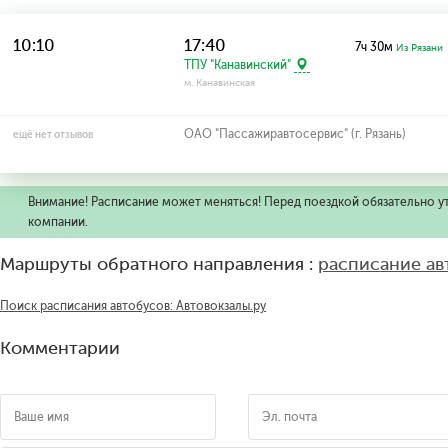
10:10
17:40
7ч 30м
Из Рязани
ТПУ "Канавинский"
м. Канавинская
ОАО "Пассажиравтосервис" (г. Рязань)
ещё нет отзывов
Внимание! Расписание может меняться! Перед поездкой обязательно у
компании.
Маршруты обратного направления :
расписание а
Поиск расписания автобусов: Автовокзалы.ру
Комментарии