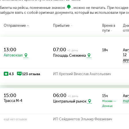
Билеты на рейсы, помеченные значком
, можно не печатать. При посадк
забудьте взять с собой оригинал документа, который вы использовали при 
Отправление
Прибытие
Время в
Дн
пути
отп
13:00
07:00
18ч
Авг
+1 день
12
Автовокзал
Площадь Снежинка
дру
4.3
123 отзыва
ИП Крепкий Вячеслав Анатольевич
15:00
06:00
15ч
Авг
+1 день
Трасса М-4
ещё
Центральный рынок
Москва —
Донецк
ИП Сейдаметов Эльмир Февзиевич
ещё нет отзывов