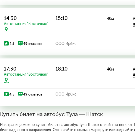
14:30
15:10
40м
А
Автостанция "Восточная"
д
4.5
49 отзывов
ООО Ирбис
17:30
18:10
40м
А
Автостанция "Восточная"
д
4.5
49 отзывов
ООО Ирбис
Купить билет на автобус Тула — Шатск
На странице можно купить билет на автобус Тула-Шатск онлайн по цене от 1
билеты данного направления. Оставляйте отзывы о маршруте или задавайте