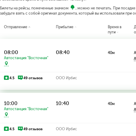
Билеты на рейсы, помеченные значком
, можно не печатать. При посадк
забудьте взять с собой оригинал документа, который вы использовали при 
Отправление
Прибытие
Время в
пути
о
08:00
08:40
40м
А
Автостанция "Восточная"
д
4.5
49 отзывов
ООО Ирбис
10:00
10:40
40м
А
Автостанция "Восточная"
д
4.5
49 отзывов
ООО Ирбис