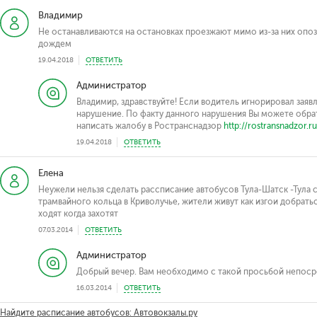
Владимир
Не останавливаются на остановках проезжают мимо из-за них опоз
дождем
19.04.2018
ОТВЕТИТЬ
Администратор
Владимир, здравствуйте! Если водитель игнорировал заяв
нарушение. По факту данного нарушения Вы можете обрат
написать жалобу в Ространснадзор
http://rostransnadzor.ru
19.04.2018
ОТВЕТИТЬ
Елена
Неужели нельзя сделать рассписание автобусов Тула-Шатск -Тула с
трамвайного кольца в Криволучье, жители живут как изгои добрат
ходят когда захотят
07.03.2014
ОТВЕТИТЬ
Администратор
Добрый вечер. Вам необходимо с такой просьбой непоср
16.03.2014
ОТВЕТИТЬ
Найдите расписание автобусов: Автовокзалы.ру