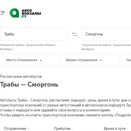
Ивьевский район, Гродненская область,
Сморгоньский район, Гродненская 
Беларусь
Беларусь
Место отправления
Время отправления
На
Расписание автобусов
Трабы — Сморгонь
Автобусы Трабы - Сморгонь: расписание, маршрут, цены, время в пути, дни 
транспортных компаний от разных автостанций и автовокзалов маршрута Тра
отзывы о маршруте или задавайте свои вопросы в комментариях.
Чтобы увидеть контакты транспортной компании, нажмите кнопку «Подроб
Отправление
Прибытие
Время в пути