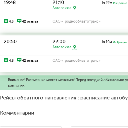
19:48
21:10
1ч 22м
Из Гродно
Автовокзал
4.3
42 отзыва
ОАО «Гроднооблавтотранс»
20:50
22:00
1ч 10м
Из Гродно
Автовокзал
4.3
42 отзыва
ОАО «Гроднооблавтотранс»
Внимание! Расписание может меняться! Перед поездкой обязательно у
компании.
Рейсы обратного направления :
расписание автоб
Комментарии