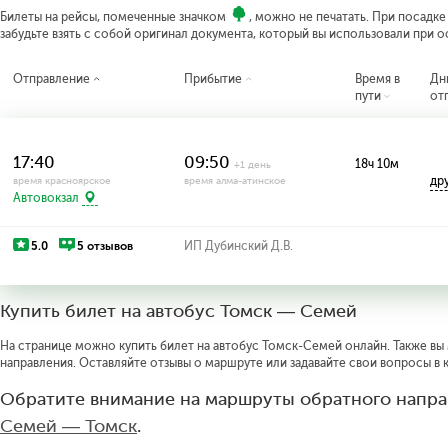
Билеты на рейсы, помеченные значком
, можно не печатать. При посадк
забудьте взять с собой оригинал документа, который вы использовали при 
Отправление
Прибытие
Время в
Дн
пути
от
17:40
09:50
18ч 10м
+1 день
др
время красноярское
время алма-атинское
Автовокзал
5.0
5 отзывов
ИП Дубинский Д.В.
Купить билет на автобус Томск — Семей
На странице можно купить билет на автобус Томск-Семей онлайн. Также вы 
направления. Оставляйте отзывы о маршруте или задавайте свои вопросы в 
Обратите внимание на маршруты обратного напра
Семей — Томск
.