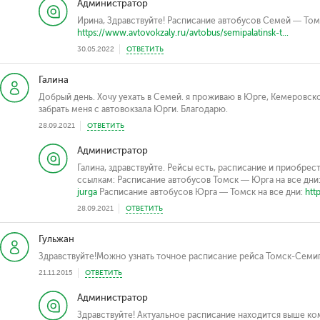
Администратор
Ирина, Здравствуйте! Расписание автобусов Семей — То
https://www.avtovokzaly.ru/avtobus/semipalatinsk-t...
30.05.2022
ОТВЕТИТЬ
Галина
Добрый день. Хочу уехать в Семей. я проживаю в Юрге, Кемеровско
забрать меня с автовокзала Юрги. Благодарю.
28.09.2021
ОТВЕТИТЬ
Администратор
Галина, здравствуйте. Рейсы есть, расписание и приобре
ссылкам: Расписание автобусов Томск — Юрга на все дни
jurga
Расписание автобусов Юрга — Томск на все дни:
htt
28.09.2021
ОТВЕТИТЬ
Гульжан
Здравствуйте!Можно узнать точное расписание рейса Томск-Семи
21.11.2015
ОТВЕТИТЬ
Администратор
Здравствуйте! Актуальное расписание находится выше ко