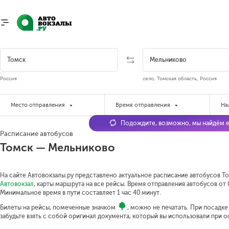
Россия
село, Томская область, Россия
Место отправления
Время отправления
На
Подождите, возможно, мы найдём е
Расписание автобусов
Томск — Мельниково
На сайте Автовокзалы.ру представлено актуальное расписание автобусов То
Автовокзал
, карты маршрута на все рейсы. Время отправления автобусов от 0
Минимальное время в пути составляет 1 час 40 минут.
Билеты на рейсы, помеченные значком
, можно не печатать. При посадк
забудьте взять с собой оригинал документа, который вы использовали при 