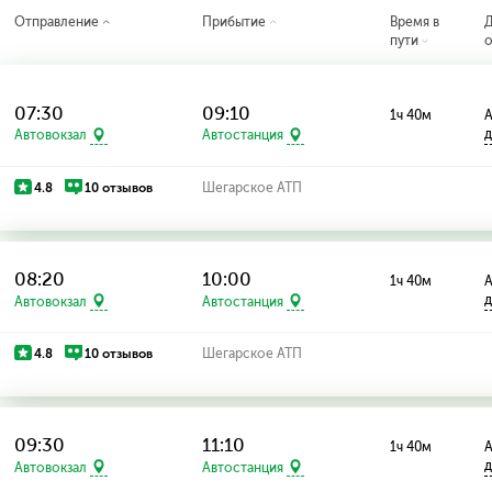
Отправление
Прибытие
Время в
пути
о
07:30
09:10
1ч 40м
А
д
Автовокзал
Автостанция
4.8
10 отзывов
Шегарское АТП
08:20
10:00
1ч 40м
А
д
Автовокзал
Автостанция
4.8
10 отзывов
Шегарское АТП
09:30
11:10
1ч 40м
А
д
Автовокзал
Автостанция