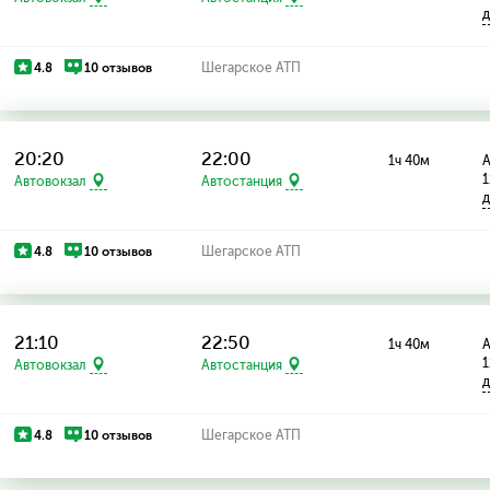
д
4.8
10 отзывов
Шегарское АТП
20:20
22:00
1ч 40м
А
1
Автовокзал
Автостанция
д
4.8
10 отзывов
Шегарское АТП
21:10
22:50
1ч 40м
А
1
Автовокзал
Автостанция
д
4.8
10 отзывов
Шегарское АТП