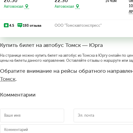
20:50
22:30
1ч 40м
08
10
Автовокзал
Автовокзал
др
4.5
193 отзыва
ООО "Томскавтоэкспресс"
Купить билет на автобус Томск — Юрга
На странице можно купить билет на автобус из Томска в Юргу онлайн по цен
цены на билеты данного направления. Оставляйте отзывы о маршруте или за
Обратите внимание на рейсы обратного направлен
Томск
.
Комментарии