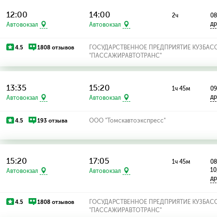
12:00
14:00
2ч
08
др
Автовокзал
Автовокзал
4.5
1808 отзывов
ГОСУДАРСТВЕННОЕ ПРЕДПРИЯТИЕ КУЗБАС
"ПАССАЖИРАВТОТРАНС"
13:35
15:20
1ч 45м
09
др
Автовокзал
Автовокзал
4.5
193 отзыва
ООО "Томскавтоэкспресс"
15:20
17:05
1ч 45м
08
10
Автовокзал
Автовокзал
др
4.5
1808 отзывов
ГОСУДАРСТВЕННОЕ ПРЕДПРИЯТИЕ КУЗБАС
"ПАССАЖИРАВТОТРАНС"