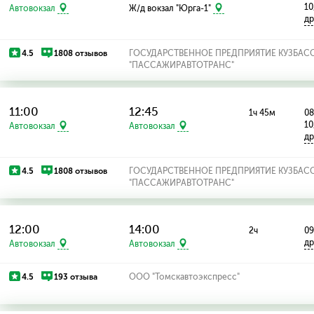
10
Автовокзал
Ж/д вокзал "Юрга-1"
др
4.5
1808 отзывов
ГОСУДАРСТВЕННОЕ ПРЕДПРИЯТИЕ КУЗБАС
"ПАССАЖИРАВТОТРАНС"
11:00
12:45
1ч 45м
08
10
Автовокзал
Автовокзал
др
4.5
1808 отзывов
ГОСУДАРСТВЕННОЕ ПРЕДПРИЯТИЕ КУЗБАС
"ПАССАЖИРАВТОТРАНС"
12:00
14:00
2ч
09
др
Автовокзал
Автовокзал
4.5
193 отзыва
ООО "Томскавтоэкспресс"