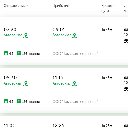
Отправление
Прибытие
Время в
Д
пути
от
07:20
09:05
1ч 45м
08
10
Автовокзал
Автовокзал
др
4.5
193 отзыва
ООО "Томскавтоэкспресс"
09:30
11:15
1ч 45м
08
10
Автовокзал
Автовокзал
др
4.5
193 отзыва
ООО "Томскавтоэкспресс"
11:00
12:25
1ч 25м
08