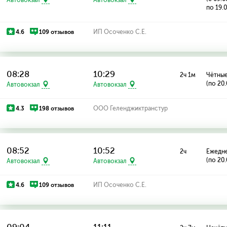
по 19.
4.6
109 отзывов
ИП Осоченко С.Е.
08:28
10:29
2ч 1м
Чётные
(по 20
Автовокзал
Автовокзал
4.3
198 отзывов
ООО Геленджиктранстур
08:52
10:52
2ч
Ежедн
(по 20
Автовокзал
Автовокзал
4.6
109 отзывов
ИП Осоченко С.Е.