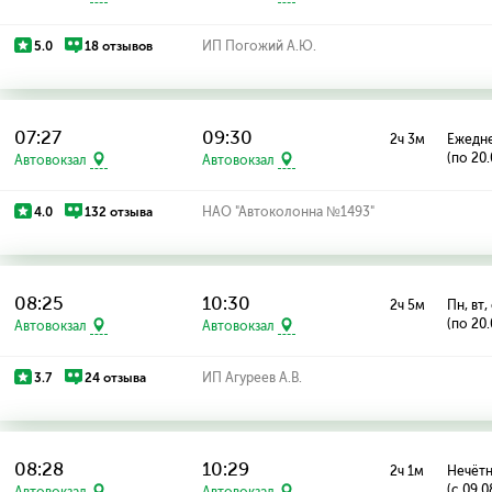
5.0
18 отзывов
ИП Погожий А.Ю.
07:27
09:30
2ч 3м
Ежедн
(по 20
Автовокзал
Автовокзал
4.0
132 отзыва
НАО "Автоколонна №1493"
08:25
10:30
2ч 5м
Пн, вт, 
(по 20
Автовокзал
Автовокзал
3.7
24 отзыва
ИП Агуреев А.В.
08:28
10:29
2ч 1м
Нечётн
(с 09.
Автовокзал
Автовокзал