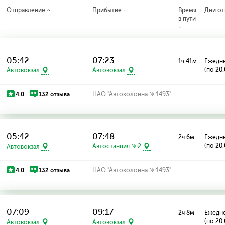
Отправление
Прибытие
Время
Дни от
в пути
05:42
07:23
1ч 41м
Ежедн
(по 20
Автовокзал
Автовокзал
4.0
132 отзыва
НАО "Автоколонна №1493"
05:42
07:48
2ч 6м
Ежедн
(по 20
Автовокзал
Автостанция №2
4.0
132 отзыва
НАО "Автоколонна №1493"
07:09
09:17
2ч 8м
Ежедн
(по 20
Автовокзал
Автовокзал