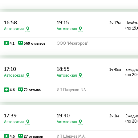
16:58
19:15
2ч 17м
Нечётн
(по 19.
Автовокзал
Автовокзал
4.1
569 отзывов
ООО "Межгород"
17:10
18:55
1ч 45м
Ежедн
(по 20
Автовокзал
Автовокзал
4.6
72 отзыва
ИП Пащенко В.А.
17:39
19:40
2ч 1м
Ежедн
(по 20
Автовокзал
Автовокзал
4.6
27 отзывов
ИП Шериев М.А.