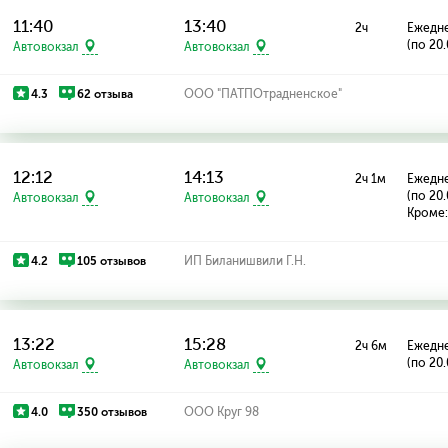
11:40
13:40
2ч
Ежедн
(по 20
Автовокзал
Автовокзал
4.3
62 отзыва
ООО "ПАТПОтрадненское"
12:12
14:13
2ч 1м
Ежедн
(по 20.
Автовокзал
Автовокзал
Кроме:
4.2
105 отзывов
ИП Биланишвили Г.Н.
13:22
15:28
2ч 6м
Ежедн
(по 20
Автовокзал
Автовокзал
4.0
350 отзывов
ООО Круг 98