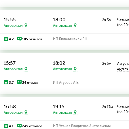
15:55
18:00
2ч 5м
Чётные
(по 20
Автовокзал
Автовокзал
4.2
105 отзывов
ИП Биланишвили Г.Н.
15:57
18:02
2ч 5м
Август:
другие
Автовокзал
Автовокзал
3.7
24 отзыва
ИП Агуреев А.В.
16:58
19:15
2ч 17м
Чётные
(по 20
Автовокзал
Автовокзал
4.1
245 отзывов
ИП Уханев Владислав Анатольевич