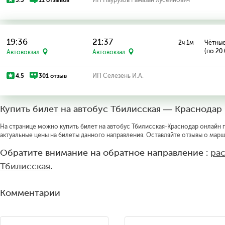
3.5
11 отзывов
ИП Наурузов Рамазан Хусейнович
19:36
21:37
2ч 1м
Чётные
(по 20
Автовокзал
Автовокзал
4.5
301 отзыв
ИП Селезень И.А.
Купить билет на автобус Тбилисская — Краснодар
На странице можно купить билет на автобус Тбилисская-Краснодар онлайн по
актуальные цены на билеты данного направления. Оставляйте отзывы о марш
Обратите внимание на обратное направление :
ра
Тбилисская
.
Комментарии