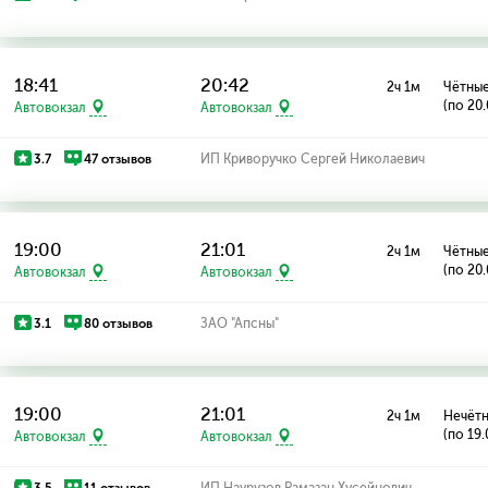
18:41
20:42
2ч 1м
Чётные
(по 20
Автовокзал
Автовокзал
3.7
47 отзывов
ИП Криворучко Сергей Николаевич
19:00
21:01
2ч 1м
Чётные
(по 20
Автовокзал
Автовокзал
3.1
80 отзывов
ЗАО "Апсны"
19:00
21:01
2ч 1м
Нечётн
(по 19.
Автовокзал
Автовокзал