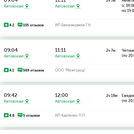
09:04
11:11
2ч 7м
Нечётн
(с 09.
Автовокзал
Автовокзал
по 19.
4.2
105 отзывов
ИП Биланишвили Г.Н.
09:04
11:11
2ч 7м
Чётные
(по 20
Автовокзал
Автовокзал
4.1
569 отзывов
ООО "Межгород"
09:42
12:00
2ч 18м
Ежедн
(по 20
Автовокзал
Автовокзал
4.8
5 отзывов
ИП Карпенко П.П.