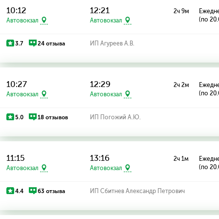
10:12
12:21
2ч 9м
Ежедн
(по 20
Автовокзал
Автовокзал
3.7
24 отзыва
ИП Агуреев А.В.
10:27
12:29
2ч 2м
Ежедн
(по 20
Автовокзал
Автовокзал
5.0
18 отзывов
ИП Погожий А.Ю.
11:15
13:16
2ч 1м
Ежедн
(по 20
Автовокзал
Автовокзал
4.4
63 отзыва
ИП Сбитнев Александр Петрович