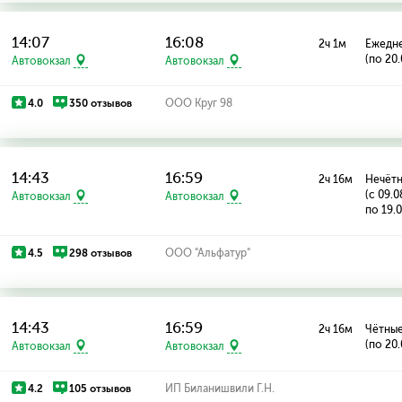
14:07
16:08
2ч 1м
Ежедн
(по 20
Автовокзал
Автовокзал
4.0
350 отзывов
ООО Круг 98
14:43
16:59
2ч 16м
Нечётн
(с 09.
Автовокзал
Автовокзал
по 19.
4.5
298 отзывов
ООО "Альфатур"
14:43
16:59
2ч 16м
Чётные
(по 20
Автовокзал
Автовокзал
4.2
105 отзывов
ИП Биланишвили Г.Н.