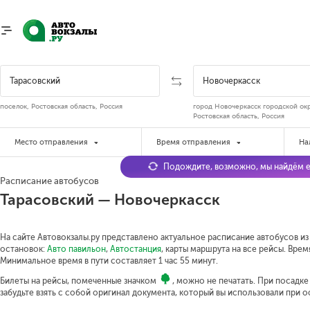
поселок, Ростовская область, Россия
город Новочеркасск городской окр
Ростовская область, Россия
Место отправления
Время отправления
На
Подождите, возможно, мы найдём е
Расписание автобусов
Тарасовский — Новочеркасск
На сайте Автовокзалы.ру представлено актуальное расписание автобусов из
остановок:
Авто павильон
,
Автостанция
, карты маршрута на все рейсы. Врем
Минимальное время в пути составляет 1 час 55 минут.
Билеты на рейсы, помеченные значком
, можно не печатать. При посадк
забудьте взять с собой оригинал документа, который вы использовали при 