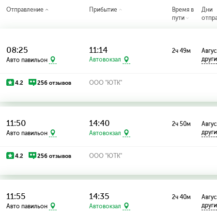
Отправление
Прибытие
Время в
Дни
пути
отпр
08:25
11:14
2ч 49м
Август
друг
Авто павильон
Автовокзал
4.2
256 отзывов
ООО "ЮТК"
11:50
14:40
2ч 50м
Август
друг
Авто павильон
Автовокзал
4.2
256 отзывов
ООО "ЮТК"
11:55
14:35
2ч 40м
Август
друг
Авто павильон
Автовокзал