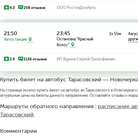
4.0
258 отзывов
ООО РостовДонАвто
21:50
23:45
1ч 55м
Август
Остановка "Красный
друг
Автостанция
Колос"
3.9
1136 отзывов
ИП Яцунов Сергей Прокофиевич
Купить билет на автобус Тарасовский — Новочерк
На странице можно купить билет на автобус из Тарасовского в Новочеркасск
актуальные цены на билеты данного направления. Оставляйте отзывы о марш
Маршруты обратного направления :
расписание ав
Тарасовский
.
Комментарии