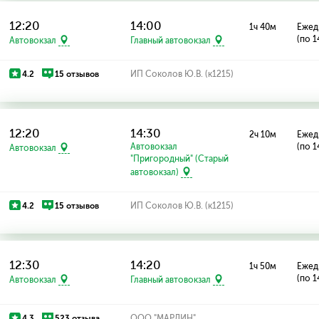
12:20
14:00
1ч 40м
Ежед
(по 1
Автовокзал
Главный автовокзал
4.2
15 отзывов
ИП Соколов Ю.В. (к1215)
12:20
14:30
2ч 10м
Ежед
Автовокзал
(по 1
Автовокзал
"Пригородный" (Старый
автовокзал)
4.2
15 отзывов
ИП Соколов Ю.В. (к1215)
12:30
14:20
1ч 50м
Ежед
(по 1
Автовокзал
Главный автовокзал
4.3
523 отзыва
ООО "МАРЛИН"