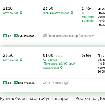
21:10
23:50
2ч 40м
авгус
числа
Автовокзал
Главный автовокзал
из
сент
Мариуполя
нечё
в Воронеж
числ
4.7
105 отзывов
ИП Новичихин Александр Алексеевич
23:30
01:00
1ч 30м
Пн, вт
+1 день
Автовокзал
сб, в
Автовокзал
"Пригородный" (Старый
(по 1
Кроме
автовокзал)
16.08
4.1
848 отзывов
ООО "Горизон-Тур"
Купить билет на автобус Таганрог — Ростов-на-До