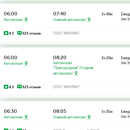
06:00
07:40
1ч 40м
Ежед
(по 1
Автовокзал
Главный автовокзал
4.3
523 отзыва
ООО "МАРЛИН"
06:00
08:20
2ч 20м
Ежед
Автовокзал
(по 1
Автовокзал
"Пригородный" (Старый
автовокзал)
4.3
523 отзыва
ООО "МАРЛИН"
06:30
08:05
1ч 35м
Ежед
(по 1
Автовокзал
Главный автовокзал