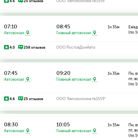
4.6
25 отзывов
ООО "Автоколонна №1559"
07:10
08:45
1ч 35м
Ежед
(по 1
Автовокзал
Главный автовокзал
4.0
258 отзывов
ООО РостовДонАвто
07:45
09:20
1ч 35м
Пн, вт
пт, в
Автовокзал
Главный автовокзал
(по 1
4.6
25 отзывов
ООО "Автоколонна №1559"
08:30
10:05
1ч 35м
Пн, вт
пт, в
Автовокзал
Главный автовокзал
(по 1