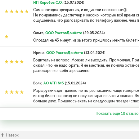
ИП Коробов С.О.
(15.07.2024)
Сама поездка прекрасная, и водители позитивные👏.
Не понравились деспетчер и кассир, которые всё время с
ощущениям, что разговаривать по телефону важнее, чем 
Ольга,
ООО РостовДонАвто
(29.05.2024)
Опоздал на 45 минут, из за этого пришлось менять билет на
Ирина,
ООО РостовДонАвто
(13.04.2024)
Водитель на вопрос: Можно ли выходить. Промолчал. П
сказал, что не надо орать. Я не местная, не поняла остан
разговоре вел себя агрессивно.
Волк,
АО АТП №5
(15.01.2024)
Маршрутки ездят далеко не по расписанию, чаще наверно
исход билет на поезд не покупал заранее, что и спасло. В
больше двух. Пришлось ехать на следующем поезде (спас
Показать ещё
10
отзыво
Наверх