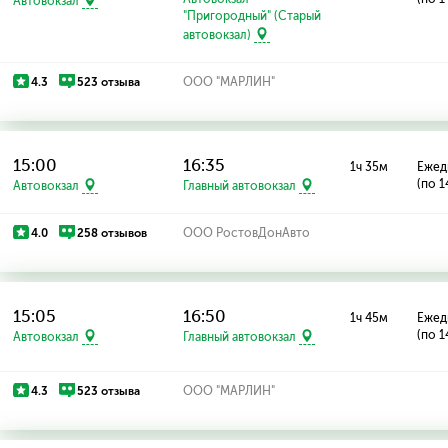
Автовокзал
"Пригородный" (Старый
автовокзал)
4.3
523 отзыва
ООО "МАРЛИН"
15:00
16:35
1ч 35м
Ежед
(по 1
Автовокзал
Главный автовокзал
4.0
258 отзывов
ООО РостовДонАвто
15:05
16:50
1ч 45м
Ежед
(по 1
Автовокзал
Главный автовокзал
4.3
523 отзыва
ООО "МАРЛИН"