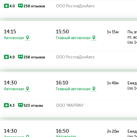
4.0
258 отзывов
ООО РостовДонАвто
14:15
15:50
1ч 35м
Пн, вт
пт, в
Автовокзал
Главный автовокзал
(по 1
4.0
258 отзывов
ООО РостовДонАвто
14:30
16:10
1ч 40м
Ежед
(по 1
Автовокзал
Главный автовокзал
4.3
523 отзыва
ООО "МАРЛИН"
14:30
16:50
2ч 20м
Ежед
Автовокзал
(по 1