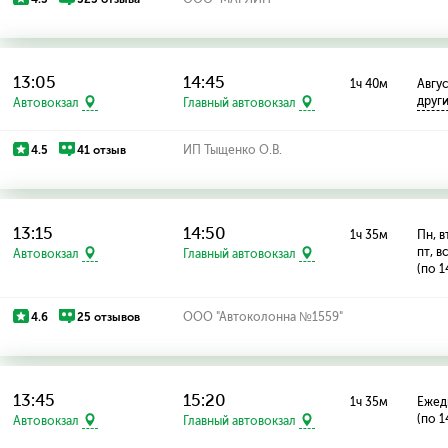
13:05
14:45
1ч 40м
Авгус
друг
Автовокзал
Главный автовокзал
4.5
41 отзыв
ИП Тыщенко О.В.
13:15
14:50
1ч 35м
Пн, вт
пт, в
Автовокзал
Главный автовокзал
(по 1
4.6
25 отзывов
ООО "Автоколонна №1559"
13:45
15:20
1ч 35м
Ежед
(по 1
Автовокзал
Главный автовокзал