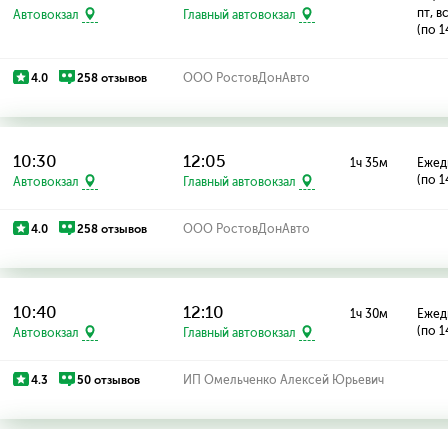
пт, в
Автовокзал
Главный автовокзал
(по 1
4.0
258 отзывов
ООО РостовДонАвто
10:30
12:05
1ч 35м
Ежед
(по 1
Автовокзал
Главный автовокзал
4.0
258 отзывов
ООО РостовДонАвто
10:40
12:10
1ч 30м
Ежед
(по 1
Автовокзал
Главный автовокзал
4.3
50 отзывов
ИП Омельченко Алексей Юрьевич