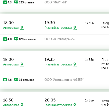
4.3
523 отзыва
ООО "МАРЛИН"
18:00
19:30
1ч 30м
Ежед
(по 1
Автовокзал
Главный автовокзал
4.0
128 отзывов
ООО «Югавтотранс»
18:00
19:35
1ч 35м
Пн, вт
пт, в
Автовокзал
Главный автовокзал
(по 1
4.6
25 отзывов
ООО "Автоколонна №1559"
18:30
20:05
1ч 35м
Ежед
(по 1
Автовокзал
Главный автовокзал