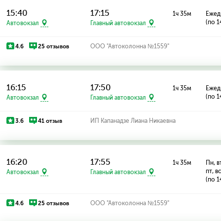
15:40
17:15
1ч 35м
Ежед
(по 1
Автовокзал
Главный автовокзал
4.6
25 отзывов
ООО "Автоколонна №1559"
16:15
17:50
1ч 35м
Ежед
(по 1
Автовокзал
Главный автовокзал
3.6
41 отзыв
ИП Капанадзе Лиана Никаевна
16:20
17:55
1ч 35м
Пн, вт
пт, в
Автовокзал
Главный автовокзал
(по 1
4.6
25 отзывов
ООО "Автоколонна №1559"