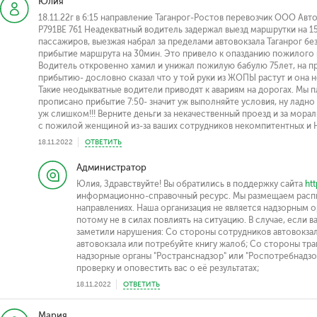
Юлия
18.11.22г в 6:15 направление Таганрог-Ростов перевозчик ООО Ав
Р791ВЕ 761 Неадекватный водитель задержал выезд маршрутки на 15
пассажиров, выезжая набрал за пределами автовокзала Таганрог б
прибытие маршрута на 30мин. Это привело к опазданию пожилого п
Водитель откровенно хамил и унижал пожилую бабулю 75лет, на п
прибытию- дословно сказал что у той руки из ЖОПЫ растут и она н
Такие неодыкватные водители приводят к авариям на дорогах. Мы п
прописано прибытие 7:50- значит уж выполняйте условия, ну ладно 
уж слишком!!! Верните деньги за некачественный проезд и за морал
с пожилой женщиной из-за ваших сотрудников некомпитентных и Н
18.11.2022
ОТВЕТИТЬ
Администратор
Юлия, Здравствуйте! Вы обратились в поддержку сайта
ht
информационно-справочный ресурс. Мы размещаем распи
направлениях. Наша организация не является надзорным 
потому не в силах повлиять на ситуацию. В случае, если в
заметили нарушения: Со стороны сотрудников автовокза
автовокзала или потребуйте книгу жалоб; Со стороны тр
надзорные органы "Ространснадзор" или "Роспотребнадзо
проверку и оповестить вас о её результатах;
18.11.2022
ОТВЕТИТЬ
Мария