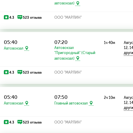
автовокзал)
4.3
523 отзыва
ООО "МАРЛИН"
05:40
07:20
1ч 40м
Авгус
Автовокзал
12, 1
Автовокзал
"Пригородный" (Старый
друг
автовокзал)
4.3
523 отзыва
ООО "МАРЛИН"
05:40
07:50
2ч 10м
Авгус
12, 1
Автовокзал
Главный автовокзал
друг
4.3
523 отзыва
ООО "МАРЛИН"