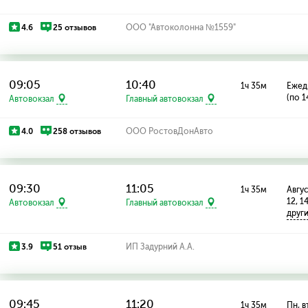
4.6
25 отзывов
ООО "Автоколонна №1559"
09:05
10:40
1ч 35м
Ежед
(по 1
Автовокзал
Главный автовокзал
4.0
258 отзывов
ООО РостовДонАвто
09:30
11:05
1ч 35м
Авгус
12, 1
Автовокзал
Главный автовокзал
друг
3.9
51 отзыв
ИП Задурний А.А.
09:45
11:20
1ч 35м
Пн, вт