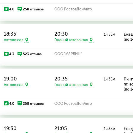
4.0
258 отзывов
ООО РостовДонАвто
18:35
20:30
1ч 55м
Ежед
(по 1
Автовокзал
Главный автовокзал
4.3
523 отзыва
ООО "МАРЛИН"
19:00
20:35
1ч 35м
Пн, вт
пт, в
Автовокзал
Главный автовокзал
(по 1
4.0
258 отзывов
ООО РостовДонАвто
19:30
21:05
1ч 35м
Ежед