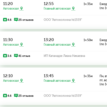
11:20
12:55
1ч 35м
Ежед
(по 1
Автовокзал
Главный автовокзал
4.6
25 отзывов
ООО "Автоколонна №1559"
11:30
13:20
1ч 50м
Ежед
(по 1
Автовокзал
Главный автовокзал
3.6
41 отзыв
ИП Капанадзе Лиана Никаевна
12:10
13:45
1ч 35м
Пн, вт
пт, в
Автовокзал
Главный автовокзал
(по 1
4.6
25 отзывов
ООО "Автоколонна №1559"