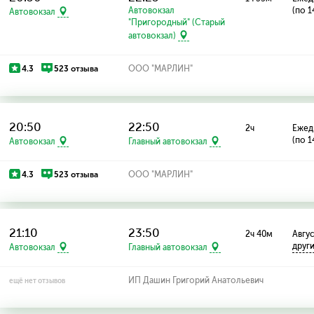
Автовокзал
(по 1
Автовокзал
"Пригородный" (Старый
автовокзал)
4.3
523 отзыва
ООО "МАРЛИН"
20:50
22:50
2ч
Ежед
(по 1
Автовокзал
Главный автовокзал
4.3
523 отзыва
ООО "МАРЛИН"
21:10
23:50
2ч 40м
Авгус
друг
Автовокзал
Главный автовокзал
ИП Дашин Григорий Анатольевич
ещё нет отзывов