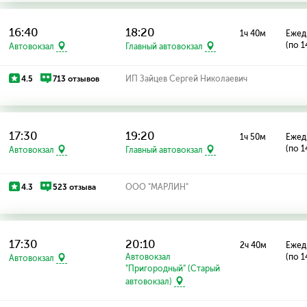
16:40
18:20
1ч 40м
Ежед
(по 1
Автовокзал
Главный автовокзал
4.5
713 отзывов
ИП Зайцев Сергей Николаевич
17:30
19:20
1ч 50м
Ежед
(по 1
Автовокзал
Главный автовокзал
4.3
523 отзыва
ООО "МАРЛИН"
17:30
20:10
2ч 40м
Ежед
Автовокзал
(по 1
Автовокзал
"Пригородный" (Старый
автовокзал)