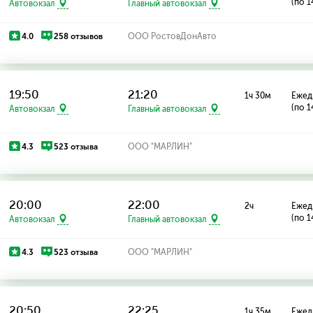
(по 1
Автовокзал
Главный автовокзал
4.0
258 отзывов
ООО РостовДонАвто
19:50
21:20
1ч 30м
Ежед
(по 1
Автовокзал
Главный автовокзал
4.3
523 отзыва
ООО "МАРЛИН"
20:00
22:00
2ч
Ежед
(по 1
Автовокзал
Главный автовокзал
4.3
523 отзыва
ООО "МАРЛИН"
20:50
22:25
1ч 35м
Ежед