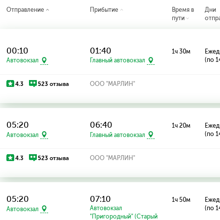
Отправление
Прибытие
Время в
Дни
пути
отпр
00:10
01:40
1ч 30м
Ежед
(по 1
Автовокзал
Главный автовокзал
4.3
523 отзыва
ООО "МАРЛИН"
05:20
06:40
1ч 20м
Ежед
(по 1
Автовокзал
Главный автовокзал
4.3
523 отзыва
ООО "МАРЛИН"
05:20
07:10
1ч 50м
Ежед
Автовокзал
(по 1
Автовокзал
"Пригородный" (Старый