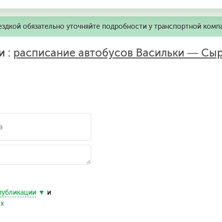
ездкой обязательно уточняйте подробности у транспортной комп
и :
расписание автобусов Васильки — Сы
публикации
и
ых