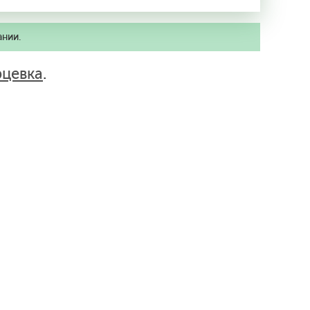
ании.
рцевка
.