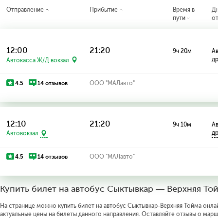
Отправление
Прибытие
Время в
Д
пути
о
12:00
21:20
9ч 20м
Ав
д
Автокасса Ж/Д вокзал
4.5
14 отзывов
ООО "МАЛавто"
12:10
21:20
9ч 10м
Ав
д
Автовокзал
4.5
14 отзывов
ООО "МАЛавто"
Купить билет на автобус Сыктывкар — Верхняя То
На странице можно купить билет на автобус Сыктывкар-Верхняя Тойма онлай
актуальные цены на билеты данного направления. Оставляйте отзывы о марш