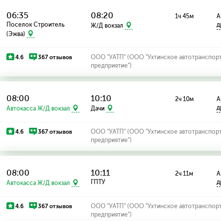
06:35
08:20
1ч 45м
А
Поселок Строитель
д
Ж/Д вокзал
(Эжва)
4.6
367 отзывов
ООО "УАТП" (ООО "Ухтинское автотранспор
предприятие")
08:00
10:10
2ч 10м
А
д
Автокасса Ж/Д вокзал
Дачи
4.6
367 отзывов
ООО "УАТП" (ООО "Ухтинское автотранспор
предприятие")
08:00
10:11
2ч 11м
А
ГПТУ
д
Автокасса Ж/Д вокзал
4.6
367 отзывов
ООО "УАТП" (ООО "Ухтинское автотранспор
предприятие")