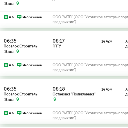
(Эжва)
4.6
367 отзывов
ООО "УАТП" (ООО "Ухтинское автотранспор
предприятие")
06:35
08:17
1ч 42м
А
Поселок Строитель
ГПТУ
д
(Эжва)
4.6
367 отзывов
ООО "УАТП" (ООО "Ухтинское автотранспор
предприятие")
06:35
08:18
1ч 43м
А
Поселок Строитель
Остановка "Поликлиника"
д
(Эжва)
4.6
367 отзывов
ООО "УАТП" (ООО "Ухтинское автотранспор
предприятие")