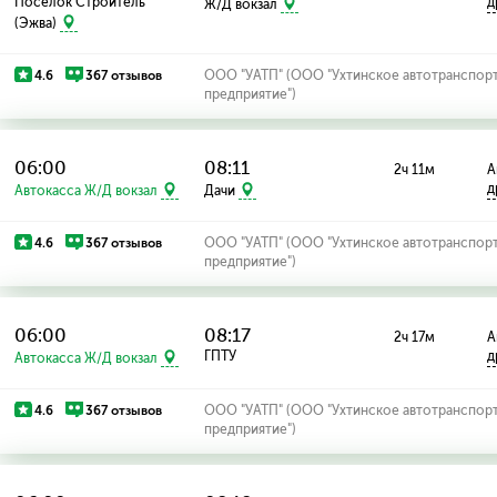
Поселок Строитель
д
Ж/Д вокзал
(Эжва)
4.6
367 отзывов
ООО "УАТП" (ООО "Ухтинское автотранспор
предприятие")
06:00
08:11
2ч 11м
А
д
Автокасса Ж/Д вокзал
Дачи
4.6
367 отзывов
ООО "УАТП" (ООО "Ухтинское автотранспор
предприятие")
06:00
08:17
2ч 17м
А
ГПТУ
д
Автокасса Ж/Д вокзал
4.6
367 отзывов
ООО "УАТП" (ООО "Ухтинское автотранспор
предприятие")