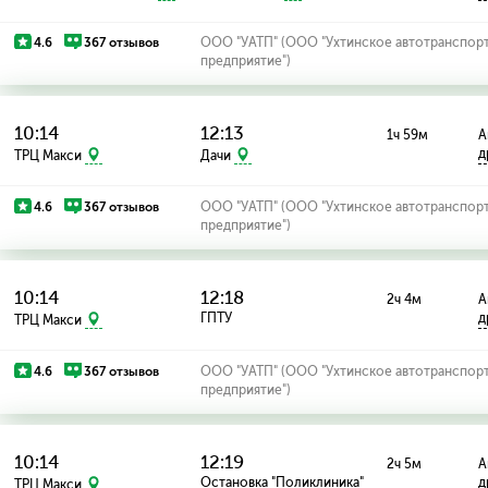
4.6
367 отзывов
ООО "УАТП" (ООО "Ухтинское автотранспор
предприятие")
10:14
12:13
1ч 59м
А
д
ТРЦ Макси
Дачи
4.6
367 отзывов
ООО "УАТП" (ООО "Ухтинское автотранспор
предприятие")
10:14
12:18
2ч 4м
А
ГПТУ
д
ТРЦ Макси
4.6
367 отзывов
ООО "УАТП" (ООО "Ухтинское автотранспор
предприятие")
10:14
12:19
2ч 5м
А
Остановка "Поликлиника"
д
ТРЦ Макси