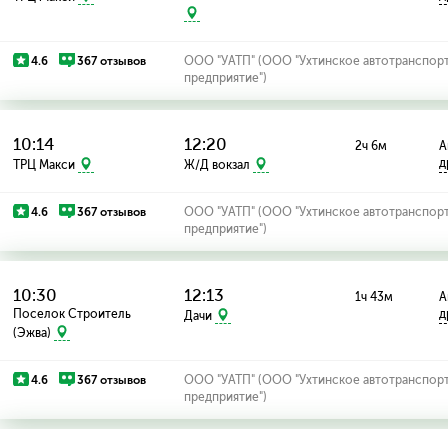
4.6
367 отзывов
ООО "УАТП" (ООО "Ухтинское автотранспор
предприятие")
10:14
12:20
2ч 6м
А
д
ТРЦ Макси
Ж/Д вокзал
4.6
367 отзывов
ООО "УАТП" (ООО "Ухтинское автотранспор
предприятие")
10:30
12:13
1ч 43м
А
Поселок Строитель
д
Дачи
(Эжва)
4.6
367 отзывов
ООО "УАТП" (ООО "Ухтинское автотранспор
предприятие")