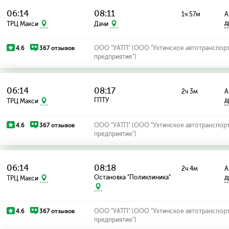
06:14
08:11
1ч 57м
А
д
ТРЦ Макси
Дачи
4.6
367 отзывов
ООО "УАТП" (ООО "Ухтинское автотранспор
предприятие")
06:14
08:17
2ч 3м
А
ГПТУ
д
ТРЦ Макси
4.6
367 отзывов
ООО "УАТП" (ООО "Ухтинское автотранспор
предприятие")
06:14
08:18
2ч 4м
А
Остановка "Поликлиника"
д
ТРЦ Макси
4.6
367 отзывов
ООО "УАТП" (ООО "Ухтинское автотранспор
предприятие")