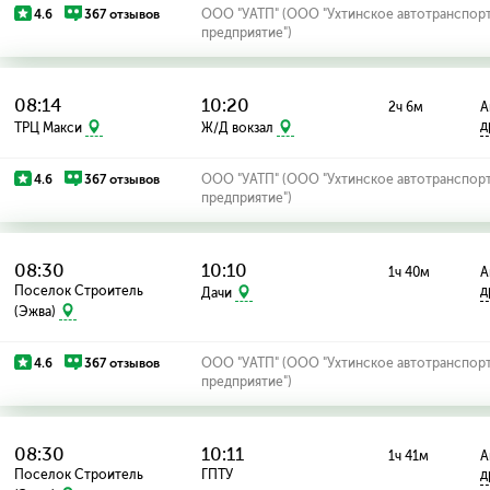
4.6
367 отзывов
ООО "УАТП" (ООО "Ухтинское автотранспор
предприятие")
08:14
10:20
2ч 6м
А
д
ТРЦ Макси
Ж/Д вокзал
4.6
367 отзывов
ООО "УАТП" (ООО "Ухтинское автотранспор
предприятие")
08:30
10:10
1ч 40м
А
Поселок Строитель
д
Дачи
(Эжва)
4.6
367 отзывов
ООО "УАТП" (ООО "Ухтинское автотранспор
предприятие")
08:30
10:11
1ч 41м
А
Поселок Строитель
ГПТУ
д