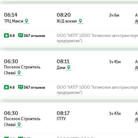
06:14
08:20
2ч 6м
А
д
ТРЦ Макси
Ж/Д вокзал
4.6
367 отзывов
ООО "УАТП" (ООО "Ухтинское автотранспор
предприятие")
06:30
08:11
1ч 41м
А
Поселок Строитель
д
Дачи
(Эжва)
4.6
367 отзывов
ООО "УАТП" (ООО "Ухтинское автотранспор
предприятие")
06:30
08:17
1ч 47м
А
Поселок Строитель
ГПТУ
д
(Эжва)