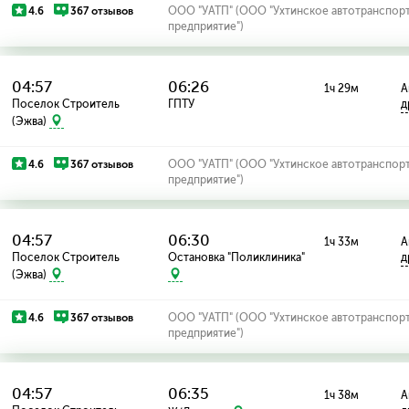
4.6
367 отзывов
ООО "УАТП" (ООО "Ухтинское автотранспор
предприятие")
04:57
06:26
1ч 29м
А
Поселок Строитель
ГПТУ
д
(Эжва)
4.6
367 отзывов
ООО "УАТП" (ООО "Ухтинское автотранспор
предприятие")
04:57
06:30
1ч 33м
А
Поселок Строитель
Остановка "Поликлиника"
д
(Эжва)
4.6
367 отзывов
ООО "УАТП" (ООО "Ухтинское автотранспор
предприятие")
04:57
06:35
1ч 38м
А