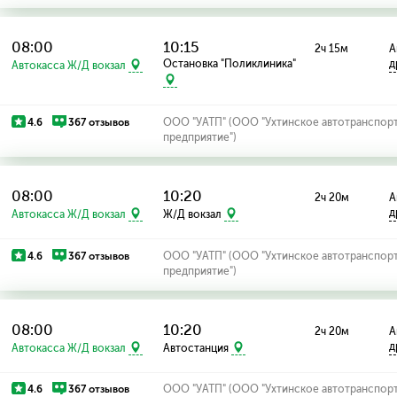
08:00
10:15
2ч 15м
А
Остановка "Поликлиника"
д
Автокасса Ж/Д вокзал
4.6
367 отзывов
ООО "УАТП" (ООО "Ухтинское автотранспор
предприятие")
08:00
10:20
2ч 20м
А
д
Автокасса Ж/Д вокзал
Ж/Д вокзал
4.6
367 отзывов
ООО "УАТП" (ООО "Ухтинское автотранспор
предприятие")
08:00
10:20
2ч 20м
А
д
Автокасса Ж/Д вокзал
Автостанция
4.6
367 отзывов
ООО "УАТП" (ООО "Ухтинское автотранспор