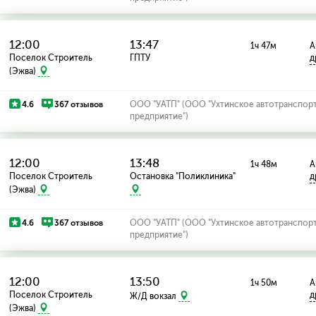
12:00
13:47
1ч 47м
А
Поселок Строитель
ГПТУ
д
(Эжва)
4.6
367 отзывов
ООО "УАТП" (ООО "Ухтинское автотранспор
предприятие")
12:00
13:48
1ч 48м
А
Поселок Строитель
Остановка "Поликлиника"
д
(Эжва)
4.6
367 отзывов
ООО "УАТП" (ООО "Ухтинское автотранспор
предприятие")
12:00
13:50
1ч 50м
А
Поселок Строитель
д
Ж/Д вокзал
(Эжва)