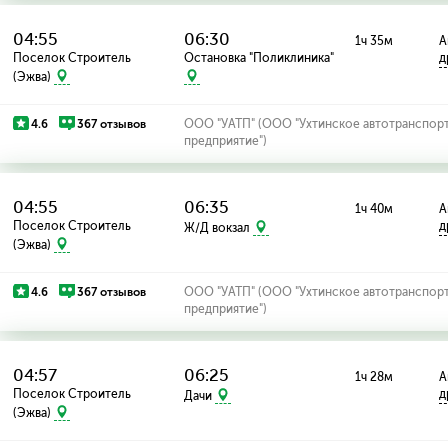
04:55
06:30
1ч 35м
А
Поселок Строитель
Остановка "Поликлиника"
д
(Эжва)
4.6
367 отзывов
ООО "УАТП" (ООО "Ухтинское автотранспор
предприятие")
04:55
06:35
1ч 40м
А
Поселок Строитель
д
Ж/Д вокзал
(Эжва)
4.6
367 отзывов
ООО "УАТП" (ООО "Ухтинское автотранспор
предприятие")
04:57
06:25
1ч 28м
А
Поселок Строитель
д
Дачи
(Эжва)