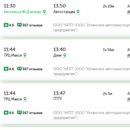
11:30
13:50
2ч 20м
А
д
Автокасса Ж/Д вокзал
Автостанция
4.6
367 отзывов
ООО "УАТП" (ООО "Ухтинское автотранспор
предприятие")
11:44
13:40
1ч 56м
А
д
ТРЦ Макси
Дачи
4.6
367 отзывов
ООО "УАТП" (ООО "Ухтинское автотранспор
предприятие")
11:44
13:47
2ч 3м
А
ГПТУ
д
ТРЦ Макси
4.6
367 отзывов
ООО "УАТП" (ООО "Ухтинское автотранспор
предприятие")