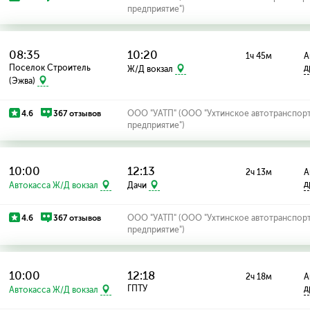
предприятие")
08:35
10:20
1ч 45м
А
Поселок Строитель
д
Ж/Д вокзал
(Эжва)
4.6
367 отзывов
ООО "УАТП" (ООО "Ухтинское автотранспор
предприятие")
10:00
12:13
2ч 13м
А
д
Автокасса Ж/Д вокзал
Дачи
4.6
367 отзывов
ООО "УАТП" (ООО "Ухтинское автотранспор
предприятие")
10:00
12:18
2ч 18м
А
ГПТУ
д
Автокасса Ж/Д вокзал