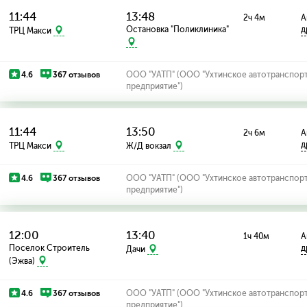
11:44
13:48
2ч 4м
А
Остановка "Поликлиника"
д
ТРЦ Макси
4.6
367 отзывов
ООО "УАТП" (ООО "Ухтинское автотранспор
предприятие")
11:44
13:50
2ч 6м
А
д
ТРЦ Макси
Ж/Д вокзал
4.6
367 отзывов
ООО "УАТП" (ООО "Ухтинское автотранспор
предприятие")
12:00
13:40
1ч 40м
А
Поселок Строитель
д
Дачи
(Эжва)
4.6
367 отзывов
ООО "УАТП" (ООО "Ухтинское автотранспор
предприятие")