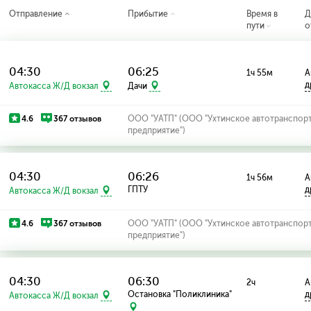
Отправление
Прибытие
Время в
Д
пути
о
04:30
06:25
1ч 55м
А
д
Автокасса Ж/Д вокзал
Дачи
4.6
367 отзывов
ООО "УАТП" (ООО "Ухтинское автотранспор
предприятие")
04:30
06:26
1ч 56м
А
ГПТУ
д
Автокасса Ж/Д вокзал
4.6
367 отзывов
ООО "УАТП" (ООО "Ухтинское автотранспор
предприятие")
04:30
06:30
2ч
А
Остановка "Поликлиника"
д
Автокасса Ж/Д вокзал