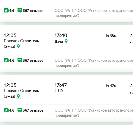
4.6
367 отзывов
ООО "УАТП" (ООО "Ухтинское автотранспор
предприятие")
12:05
13:40
1ч 35м
А
Поселок Строитель
д
Дачи
(Эжва)
4.6
367 отзывов
ООО "УАТП" (ООО "Ухтинское автотранспор
предприятие")
12:05
13:47
1ч 42м
А
Поселок Строитель
ГПТУ
д
(Эжва)
4.6
367 отзывов
ООО "УАТП" (ООО "Ухтинское автотранспор
предприятие")