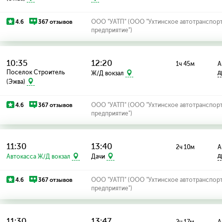
4.6
367 отзывов
ООО "УАТП" (ООО "Ухтинское автотранспор
предприятие")
10:35
12:20
1ч 45м
А
Поселок Строитель
д
Ж/Д вокзал
(Эжва)
4.6
367 отзывов
ООО "УАТП" (ООО "Ухтинское автотранспор
предприятие")
11:30
13:40
2ч 10м
А
д
Автокасса Ж/Д вокзал
Дачи
4.6
367 отзывов
ООО "УАТП" (ООО "Ухтинское автотранспор
предприятие")
11:30
13:47