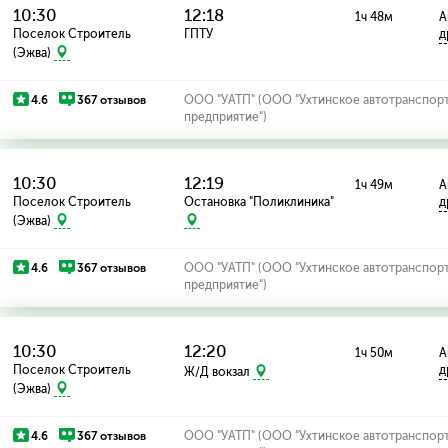
10:30
12:18
1ч 48м
А
Поселок Строитель
ГПТУ
д
(Эжва)
4.6
367 отзывов
ООО "УАТП" (ООО "Ухтинское автотранспор
предприятие")
10:30
12:19
1ч 49м
А
Поселок Строитель
Остановка "Поликлиника"
д
(Эжва)
4.6
367 отзывов
ООО "УАТП" (ООО "Ухтинское автотранспор
предприятие")
10:30
12:20
1ч 50м
А
Поселок Строитель
д
Ж/Д вокзал
(Эжва)
4.6
367 отзывов
ООО "УАТП" (ООО "Ухтинское автотранспор