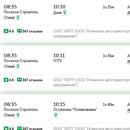
08:35
10:10
1ч 35м
А
Поселок Строитель
д
Дачи
(Эжва)
4.6
367 отзывов
ООО "УАТП" (ООО "Ухтинское автотранспор
предприятие")
08:35
10:11
1ч 36м
А
Поселок Строитель
ГПТУ
д
(Эжва)
4.6
367 отзывов
ООО "УАТП" (ООО "Ухтинское автотранспор
предприятие")
08:35
10:15
1ч 40м
А
Поселок Строитель
Остановка "Поликлиника"
д
(Эжва)
4.6
367 отзывов
ООО "УАТП" (ООО "Ухтинское автотранспор