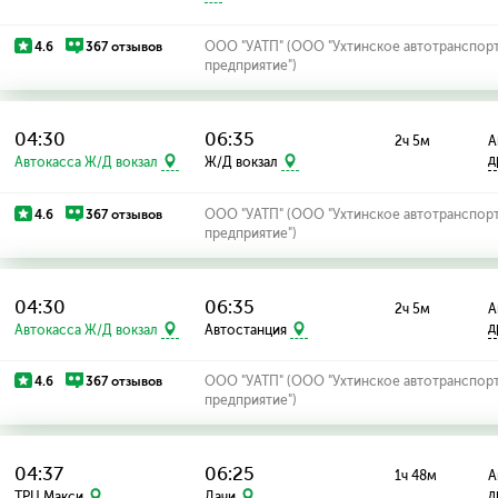
4.6
367 отзывов
ООО "УАТП" (ООО "Ухтинское автотранспор
предприятие")
04:30
06:35
2ч 5м
А
д
Автокасса Ж/Д вокзал
Ж/Д вокзал
4.6
367 отзывов
ООО "УАТП" (ООО "Ухтинское автотранспор
предприятие")
04:30
06:35
2ч 5м
А
д
Автокасса Ж/Д вокзал
Автостанция
4.6
367 отзывов
ООО "УАТП" (ООО "Ухтинское автотранспор
предприятие")
04:37
06:25
1ч 48м
А
д
ТРЦ Макси
Дачи