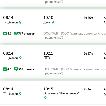
предприятие")
08:14
10:10
1ч 56м
А
д
ТРЦ Макси
Дачи
4.6
367 отзывов
ООО "УАТП" (ООО "Ухтинское автотранспор
предприятие")
08:14
10:11
1ч 57м
А
ГПТУ
д
ТРЦ Макси
4.6
367 отзывов
ООО "УАТП" (ООО "Ухтинское автотранспор
предприятие")
08:14
10:15
2ч 1м
А
Остановка "Поликлиника"
д
ТРЦ Макси