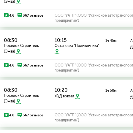
(Эжва)
4.6
367 отзывов
ООО "УАТП" (ООО "Ухтинское автотранспор
предприятие")
08:30
10:15
1ч 45м
А
Поселок Строитель
Остановка "Поликлиника"
д
(Эжва)
4.6
367 отзывов
ООО "УАТП" (ООО "Ухтинское автотранспор
предприятие")
08:30
10:20
1ч 50м
А
Поселок Строитель
д
Ж/Д вокзал
(Эжва)
4.6
367 отзывов
ООО "УАТП" (ООО "Ухтинское автотранспор
предприятие")