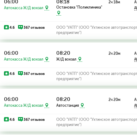
06:00
08:18
2ч 18м
А
Остановка "Поликлиника"
д
Автокасса Ж/Д вокзал
4.6
367 отзывов
ООО "УАТП" (ООО "Ухтинское автотранспор
предприятие")
06:00
08:20
2ч 20м
А
д
Автокасса Ж/Д вокзал
Ж/Д вокзал
4.6
367 отзывов
ООО "УАТП" (ООО "Ухтинское автотранспор
предприятие")
06:00
08:20
2ч 20м
А
д
Автокасса Ж/Д вокзал
Автостанция
4.6
367 отзывов
ООО "УАТП" (ООО "Ухтинское автотранспор
предприятие")