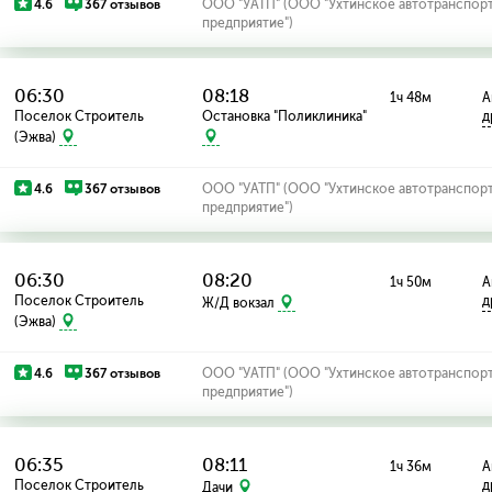
4.6
367 отзывов
ООО "УАТП" (ООО "Ухтинское автотранспор
предприятие")
06:30
08:18
1ч 48м
А
Поселок Строитель
Остановка "Поликлиника"
д
(Эжва)
4.6
367 отзывов
ООО "УАТП" (ООО "Ухтинское автотранспор
предприятие")
06:30
08:20
1ч 50м
А
Поселок Строитель
д
Ж/Д вокзал
(Эжва)
4.6
367 отзывов
ООО "УАТП" (ООО "Ухтинское автотранспор
предприятие")
06:35
08:11
1ч 36м
А
Поселок Строитель
д
Дачи