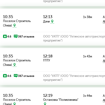
предприятие")
10:35
12:13
1ч 38м
А
Поселок Строитель
д
Дачи
(Эжва)
4.6
367 отзывов
ООО "УАТП" (ООО "Ухтинское автотранспор
предприятие")
10:35
12:18
1ч 43м
А
Поселок Строитель
ГПТУ
д
(Эжва)
4.6
367 отзывов
ООО "УАТП" (ООО "Ухтинское автотранспор
предприятие")
10:35
12:19
1ч 44м
А
Поселок Строитель
Остановка "Поликлиника"
д
(Эжва)