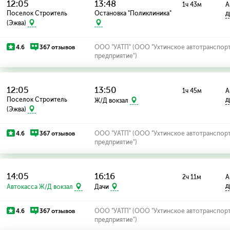
12:05
13:48
1ч 43м
А
Поселок Строитель
Остановка "Поликлиника"
д
(Эжва)
4.6
367 отзывов
ООО "УАТП" (ООО "Ухтинское автотранспор
предприятие")
12:05
13:50
1ч 45м
А
Поселок Строитель
д
Ж/Д вокзал
(Эжва)
4.6
367 отзывов
ООО "УАТП" (ООО "Ухтинское автотранспор
предприятие")
14:05
16:16
2ч 11м
А
д
Автокасса Ж/Д вокзал
Дачи
4.6
367 отзывов
ООО "УАТП" (ООО "Ухтинское автотранспор
предприятие")