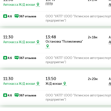
2ч 17м
А
ГПТУ
д
Автокасса Ж/Д вокзал
4.6
367 отзывов
ООО "УАТП" (ООО "Ухтинское автотранспор
предприятие")
11:30
13:48
2ч 18м
А
Остановка "Поликлиника"
д
Автокасса Ж/Д вокзал
4.6
367 отзывов
ООО "УАТП" (ООО "Ухтинское автотранспор
предприятие")
11:30
13:50
2ч 20м
А
д
Автокасса Ж/Д вокзал
Ж/Д вокзал
4.6
367 отзывов
ООО "УАТП" (ООО "Ухтинское автотранспор
предприятие")