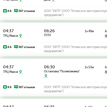
4.6
367 отзывов
ООО "УАТП" (ООО "Ухтинское автотранспор
предприятие")
04:37
06:26
1ч 49м
А
ГПТУ
д
ТРЦ Макси
4.6
367 отзывов
ООО "УАТП" (ООО "Ухтинское автотранспор
предприятие")
04:37
06:30
1ч 53м
А
Остановка "Поликлиника"
д
ТРЦ Макси
4.6
367 отзывов
ООО "УАТП" (ООО "Ухтинское автотранспор
предприятие")