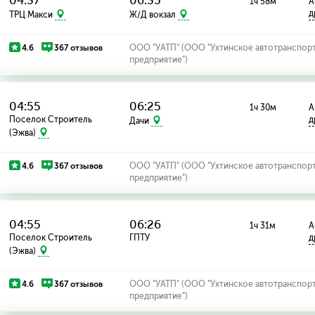
04:37
06:35
1ч 58м
А
д
ТРЦ Макси
Ж/Д вокзал
4.6
367 отзывов
ООО "УАТП" (ООО "Ухтинское автотранспор
предприятие")
04:55
06:25
1ч 30м
А
Поселок Строитель
д
Дачи
(Эжва)
4.6
367 отзывов
ООО "УАТП" (ООО "Ухтинское автотранспор
предприятие")
04:55
06:26
1ч 31м
А
Поселок Строитель
ГПТУ
д
(Эжва)
4.6
367 отзывов
ООО "УАТП" (ООО "Ухтинское автотранспор
предприятие")