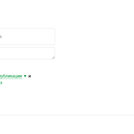
публикации
и
ых