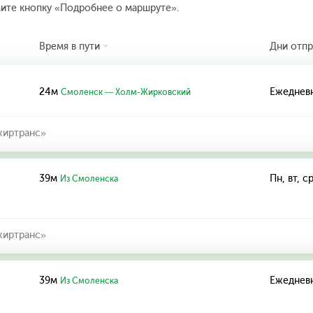
мите кнопку «Подробнее о маршруте».
Время в пути
Дни отпр
24м
Ежеднев
Смоленск — Холм-Жирковский
иртранс»
39м
Пн, вт, ср
Из Смоленска
иртранс»
39м
Ежеднев
Из Смоленска