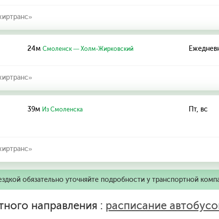
иртранс»
24м
Ежеднев
Смоленск — Холм-Жирковский
иртранс»
39м
Пт, вс
Из Смоленска
иртранс»
ездкой обязательно уточняйте подробности у транспортной комп
тного направления :
расписание автобус