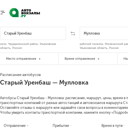
село, Чердаклинский район, Ульяновская
рабочий поселок, Мелекесский ра
область, Россия
Ульяновская область, Россия
Место отправления
Время отправления
На
Расписание автобусов
Старый Уренбаш — Мулловка
Автобусы Старый Уренбаш - Мулловка: расписание, маршрут, цены, время в п
транспортных компаний от разных автостанций и автовокзалов маршрута Ста
Оставляйте отзывы о маршруте или задавайте свои вопросы в комментариях
Чтобы увидеть контакты транспортной компании, нажмите кнопку «Подроб
Отправление
Прибытие
Время в пути