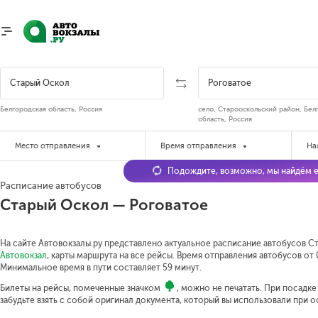
Белгородская область, Россия
село, Старооскольский район, Бел
область, Россия
Место отправления
Время отправления
На
Подождите, возможно, мы найдём е
Расписание автобусов
Старый Оскол — Роговатое
На сайте Автовокзалы.ру представлено актуальное расписание автобусов Ст
Автовокзал
, карты маршрута на все рейсы. Время отправления автобусов от 0
Минимальное время в пути составляет 59 минут.
Билеты на рейсы, помеченные значком
, можно не печатать. При посадк
забудьте взять с собой оригинал документа, который вы использовали при 