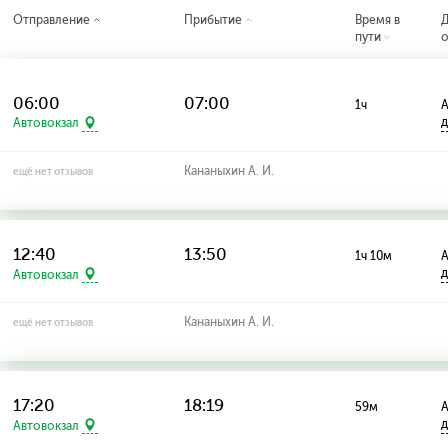
Отправление
Прибытие
Время в
пути
о
06:00
07:00
1ч
А
д
Автовокзал
Кананыхин А. И.
ещё нет отзывов
12:40
13:50
1ч 10м
А
д
Автовокзал
Кананыхин А. И.
ещё нет отзывов
17:20
18:19
59м
А
д
Автовокзал