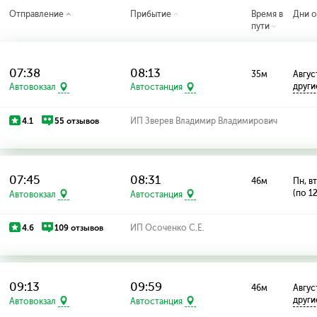
Отправление
Прибытие
Время в
Дни о
пути
07:38
08:13
35м
Август
други
Автовокзал
Автостанция
4.1
55 отзывов
ИП Зверев Владимир Владимирович
07:45
08:31
46м
Пн, вт
(по 1
Автовокзал
Автостанция
4.6
109 отзывов
ИП Осоченко С.Е.
09:13
09:59
46м
Август
други
Автовокзал
Автостанция