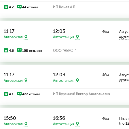
4.2
44 отзыва
ИП Конев А.В.
11:17
12:03
46м
Август
други
Автовокзал
Автостанция
4.6
108 отзывов
ООО "НЕКСТ"
11:17
12:03
46м
Август
други
Автовокзал
Автостанция
4.1
422 отзыва
ИП Куренной Виктор Анатольевич
15:50
16:36
46м
Пн, вт
(по 1
Автовокзал
Автостанция