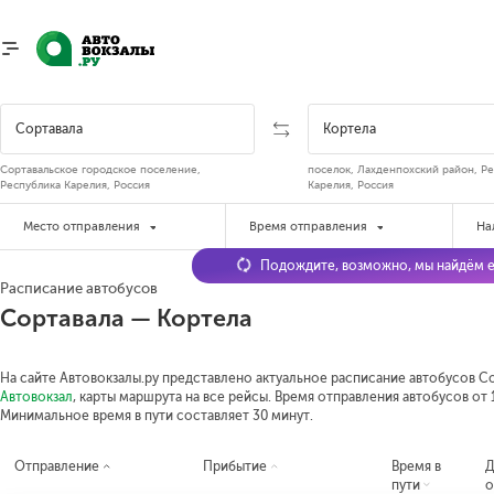
Сортавальское городское поселение,
поселок, Лахденпохский район, Р
Республика Карелия, Россия
Карелия, Россия
Место отправления
Время отправления
На
Подождите, возможно, мы найдём е
Расписание автобусов
Сортавала — Кортела
На сайте Автовокзалы.ру представлено актуальное расписание автобусов Со
Автовокзал
, карты маршрута на все рейсы. Время отправления автобусов от 1
Минимальное время в пути составляет 30 минут.
Отправление
Прибытие
Время в
Д
пути
о