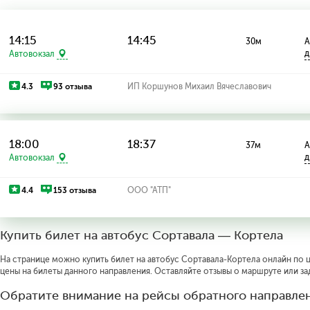
14:15
14:45
30м
А
д
Автовокзал
4.3
93 отзыва
ИП Коршунов Михаил Вячеславович
18:00
18:37
37м
А
д
Автовокзал
4.4
153 отзыва
ООО "АТП"
Купить билет на автобус Сортавала — Кортела
На странице можно купить билет на автобус Сортавала-Кортела онлайн по ц
цены на билеты данного направления. Оставляйте отзывы о маршруте или за
Обратите внимание на рейсы обратного направлен