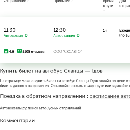
Отправление
Прибытие
Время
Дни
в пути
отпра
11:30
12:30
1ч
Ежедн
(по 16
Автовокзал
Автостанция
4.6
5105 отзывов
ООО "СКСАВТО"
Купить билет на автобус Сланцы — Гдов
На странице можно купить билет на автобус Сланцы-Гдов онлайн по цене от 
билеты данного направления. Оставляйте отзывы о маршруте или задавайте
Поездка в обратном направлении :
расписание авт
Автовокзалы.ру: поиск автобусных отправлений
Комментарии