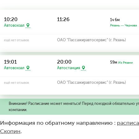
10:20
11:26
1ч 6м
Автовокзал
Рязань — Чернава
ОАО "Пассажиравтосервис" (г. Рязань)
ещё нет отзывов
19:01
20:00
59м
Из Рязани
Автовокзал
Автостанция
ОАО "Пассажиравтосервис" (г. Рязань)
ещё нет отзывов
Внимание! Расписание может меняться! Перед поездкой обязательно у
компании.
Информация по обратному направлению :
расписа
Скопин
.