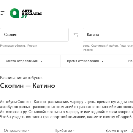
Рязанская область, Россия
село, Скопинский район, Рязанская
Россия
Место отправления
Время отправления
На
Расписание автобусов
Скопин — Катино
Автобусы Скопин - Катино: расписание, маршрут, цены, время в пути, дни с
автобусов разных транспортных компаний от разных автостанций и автовокз
Автовокзалы.ру. Оставляйте отзывы о маршруте или задавайте свои вопросы
Чтобы увидеть контакты транспортной компании, нажмите кнопку «Подроб
Отправление
Прибытие
Время в пути