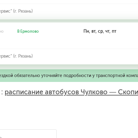
ис" (г. Рязань)
Пн, вт, ср, чт, пт
но
В Ермолово
ис" (г. Рязань)
ездкой обязательно уточняйте подробности у транспортной комп
 :
расписание автобусов Чулково — Скоп