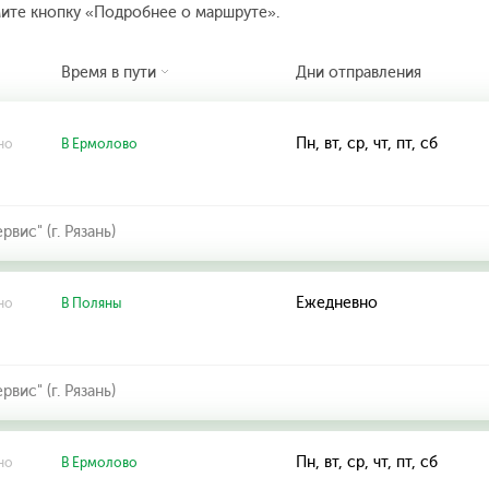
мите кнопку «Подробнее о маршруте».
Время в пути
Дни отправления
Пн, вт, ср, чт, пт, сб
но
В Ермолово
ис" (г. Рязань)
Ежедневно
но
В Поляны
ис" (г. Рязань)
Пн, вт, ср, чт, пт, сб
но
В Ермолово