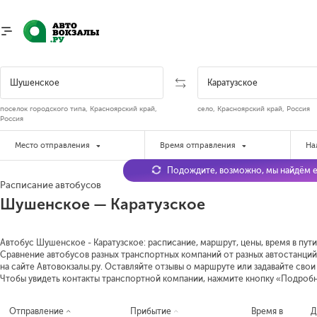
поселок городского типа, Красноярский край,
село, Красноярский край, Россия
Россия
Место отправления
Время отправления
На
Подождите, возможно, мы найдём е
Расписание автобусов
Шушенское — Каратузское
Автобус Шушенское - Каратузское: расписание, маршрут, цены, время в пути
Сравнение автобусов разных транспортных компаний от разных автостанций
на сайте Автовокзалы.ру. Оставляйте отзывы о маршруте или задавайте сво
Чтобы увидеть контакты транспортной компании, нажмите кнопку «Подроб
Отправление
Прибытие
Время в
Д