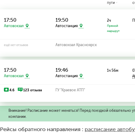
пути
о
17:50
19:50
2ч
П
Автовокзал
Автостанция
Прямой
маршрут
Автовокзал Красноярск
ещё нет отзывов
17:50
19:46
1ч 56м
0
д
Автовокзал
Автостанция
4.6
123 отзыва
ГУ "Краевое АТП"
Внимание! Расписание может меняться! Перед поездкой обязательно у
компании.
Рейсы обратного направления :
расписание автоб