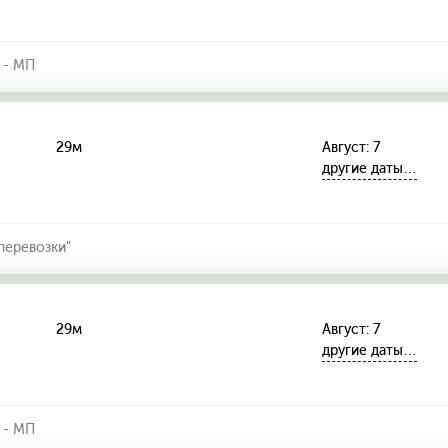
 - МП
29м
Август: 7
другие даты…
еревозки"
29м
Август: 7
другие даты…
 - МП