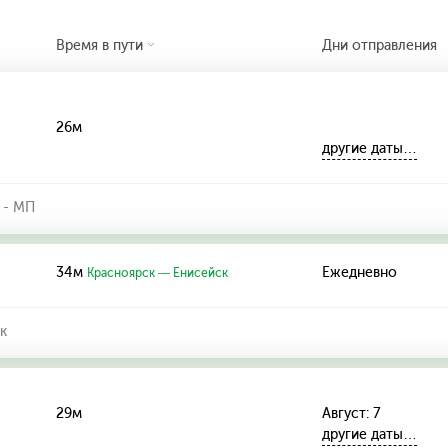
Время в пути
Дни отправления
26м
другие даты…
 - МП
34м
Ежедневно
Красноярск — Енисейск
к
29м
Август: 7
другие даты…