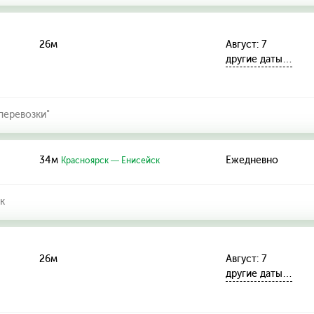
26м
Август: 7
другие даты…
еревозки"
34м
Ежедневно
Красноярск — Енисейск
к
26м
Август: 7
другие даты…