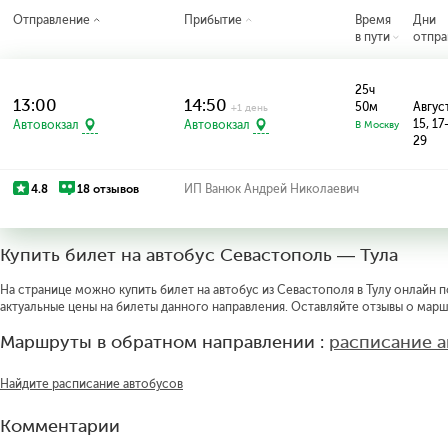
Отправление
Прибытие
Время
Дни
в пути
отпра
25ч
13:00
14:50
50м
Август
+1 день
15, 17
Автовокзал
Автовокзал
В Москву
29
4.8
18 отзывов
ИП Ванюк Андрей Николаевич
Купить билет на автобус Севастополь — Тула
На странице можно купить билет на автобус из Севастополя в Тулу онлайн п
актуальные цены на билеты данного направления. Оставляйте отзывы о марш
Маршруты в обратном направлении :
расписание а
Найдите расписание автобусов
Комментарии