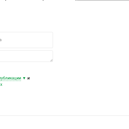
публикации
и
ых