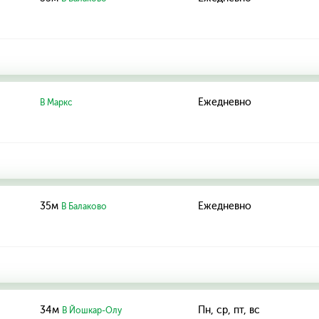
Ежедневно
В Маркс
35м
Ежедневно
В Балаково
34м
Пн, ср, пт, вс
В Йошкар-Олу