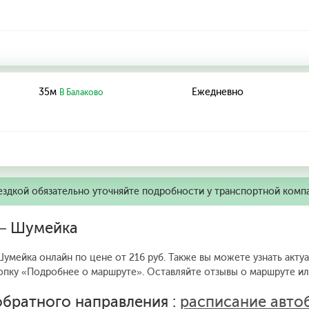
35м
Ежедневно
В Балаково
ездкой обязательно уточняйте подробности у транспортной комп
 — Шумейка
умейка онлайн по цене от 216 руб. Также вы можете узнать акту
опку «Подробнее о маршруте».
Оставляйте отзывы о маршруте или
братного направления :
расписание авто