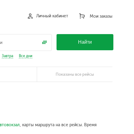
Личный кабинет
Мои заказы
Найти
Завтра
Все дни
Показаны все рейсы
втовокзал
, карты маршрута на все рейсы. Время