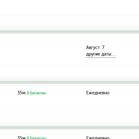
Август: 7
другие даты…
35м
Ежедневно
В Балаково
35м
Ежедневно
В Балаково