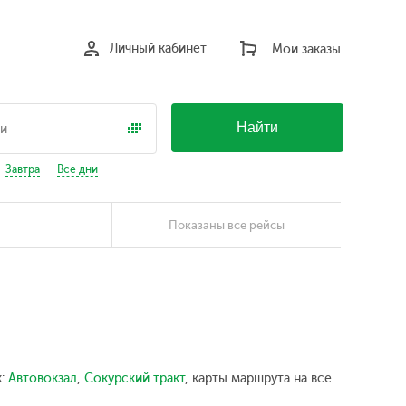
Личный кабинет
Мои заказы
Найти
Завтра
Все дни
Показаны все рейсы
к:
Автовокзал
,
Сокурский тракт
, карты маршрута на все