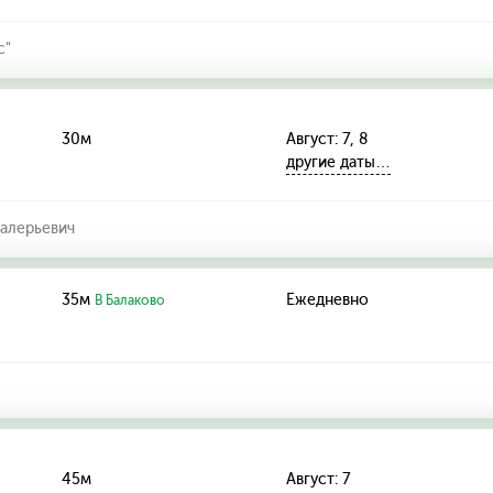
с"
30м
Август: 7, 8
другие даты…
алерьевич
35м
Ежедневно
В Балаково
45м
Август: 7