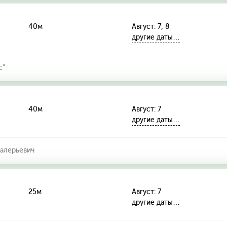
40м
Август: 7, 8
другие даты…
с"
40м
Август: 7
другие даты…
алерьевич
25м
Август: 7
другие даты…