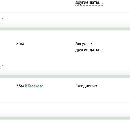
другие даты…
с"
25м
Август: 7
другие даты…
с"
35м
Ежедневно
В Балаково