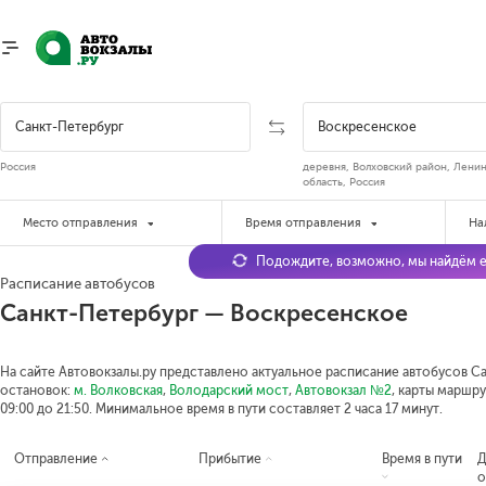
Россия
деревня, Волховский район, Лени
область, Россия
Место отправления
Время отправления
На
Подождите, возможно, мы найдём е
Расписание автобусов
Санкт-Петербург — Воскресенское
На сайте Автовокзалы.ру представлено актуальное расписание автобусов Са
остановок:
м. Волковская
,
Володарский мост
,
Автовокзал №2
, карты маршру
09:00 до 21:50.
Минимальное время в пути составляет 2 часа 17 минут.
Отправление
Прибытие
Время в пути
Д
о