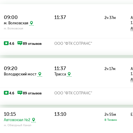
09:00
11:37
2ч 37м
А
1
м. Волковская
д
м. Волковская
4.6
89 отзывов
ООО "ФТК СОТРАНС"
09:20
11:37
2ч 17м
А
1
Володарский мост
Трасса
д
4.6
89 отзывов
ООО "ФТК СОТРАНС"
10:15
13:10
2ч 55м
Е
Автовокзал №2
В Тихвин
м. Обводный Канал