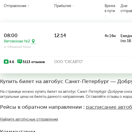
Отправление
Прибытие
Время
Дни
в пути
отпра
08:00
12:14
4ч 14м
Ежедн
(по 18
Автовокзал №2
м. Обводный Канал
4.6
5113 отзывов
ООО "СКСАВТО"
Купить билет на автобус Санкт-Петербург — Добр
На странице можно купить билет на автобус Санкт-Петербург-Добручи онлай
актуальные цены на билеты данного направления. Оставляйте отзывы о марш
Рейсы в обратном направлении :
расписание авто
Найдите автобусные отправления
Комментарии