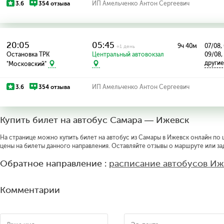
3.6
354 отзыва
ИП Амельченко Антон Сергеевич
20:05
05:45
9ч 40м
07/08,
+1 день
Остановка ТРК
Центральный автовокзал
09/08,
други
"Московский"
3.6
354 отзыва
ИП Амельченко Антон Сергеевич
Купить билет на автобус Самара — Ижевск
На странице можно купить билет на автобус из Самары в Ижевск онлайн по ц
цены на билеты данного направления. Оставляйте отзывы о маршруте или за
Обратное направление :
расписание автобусов Иж
Комментарии