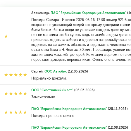
Александр,
ПАО "Евразийская Корпорация Автовокзалов"
(1
Поездка Самара - Ижевск 2026-06-16. 17:30 номер 921 был
возрасте не уважающий людей которому доверили жизни 
были бегом- бегом люди не успевали сходить даже купить
нет не магазина чтобы купить воды спасибо людям дали 
пришлось ходить за заборы и в деревья на просьбу остано
водитель начал хамить обзывать и кидаться на человека 
остановка была в Н. Челнах. 20 мин. Пассажиры успели п
жизни наших мам, жëн дочерей. Компания в целом не плох
перестают доверять перевозчикам. Очень-очень-очень пло
Сергей,
ООО Автобис
(12.05.2026)
Нормально доехали.
ООО "Счастливый билет"
(05.03.2026)
Замечательно
ПАО "Евразийская Корпорация Автовокзалов"
(25.11.2025)
Поездка прошла отлично
ПАО "Евразийская Корпорация Автовокзалов"
(12.08.2025)