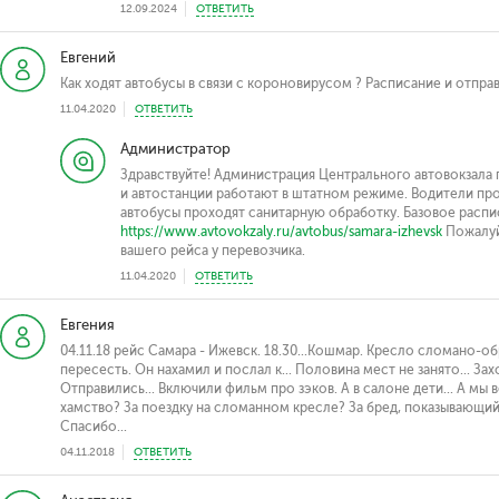
12.09.2024
ОТВЕТИТЬ
Евгений
Как ходят автобусы в связи с короновирусом ? Расписание и отпр
11.04.2020
ОТВЕТИТЬ
Администратор
Здравствуйте! Администрация Центрального автовокзала г
и автостанции работают в штатном режиме. Водители п
автобусы проходят санитарную обработку. Базовое распи
https://www.avtovokzaly.ru/avtobus/samara-izhevsk
Пожалуй
вашего рейса у перевозчика.
11.04.2020
ОТВЕТИТЬ
Евгения
04.11.18 рейс Самара - Ижевск. 18.30...Кошмар. Кресло сломано-о
пересесть. Он нахамил и послал к... Половина мест не занято... Зах
Отправились... Включили фильм про зэков. А в салоне дети... А мы ве
хамство? За поездку на сломанном кресле? За бред, показывающий
Спасибо...
04.11.2018
ОТВЕТИТЬ