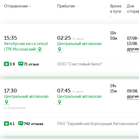
Отправление
Прибытие
Время
Дни
в пути
отпра
10ч
15:35
02:25
50м
07/08-
+1 день
Автобусная касса Letout
Центральный автовокзал
13/08,
други
(ТРК Московский)
3.9
71 отзыв
ООО "Счастливый билет"
14ч
17:30
07:45
15м
09/08,
+1 день
Центральный автовокзал
Центральный автовокзал
други
м. Спортивная
4.1
742 отзыва
ПАО "Евразийская Корпорация Автовокзалов