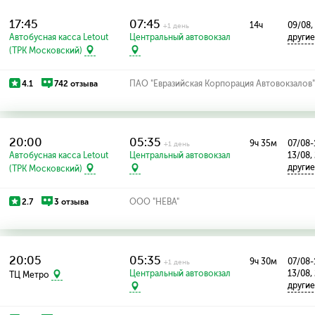
17:45
07:45
14ч
09/08,
+1 день
Автобусная касса Letout
Центральный автовокзал
други
(ТРК Московский)
4.1
742 отзыва
ПАО "Евразийская Корпорация Автовокзалов
20:00
05:35
9ч 35м
07/08-
+1 день
Автобусная касса Letout
Центральный автовокзал
13/08,
други
(ТРК Московский)
2.7
3 отзыва
ООО "НЕВА"
20:05
05:35
9ч 30м
07/08-
+1 день
Центральный автовокзал
13/08,
ТЦ Метро
други