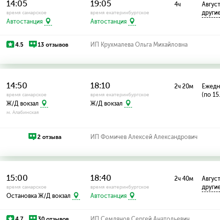
14:05
19:05
4ч
Август:
други
время самарское
время екатеринбургское
Автостанция
Автостанция
4.5
13 отзывов
ИП Крухмалева Ольга Михайловна
14:50
18:10
2ч 20м
Ежедн
(по 15
время самарское
время екатеринбургское
Ж/Д вокзал
Ж/Д вокзал
м. Алабинская
2 отзыва
ИП Фомичев Алексей Александрович
15:00
18:40
2ч 40м
Август:
други
время самарское
время екатеринбургское
Остановка Ж/Д вокзал
Автостанция
4.7
30 отзывов
ИП Семдянов Сергей Анатольевич