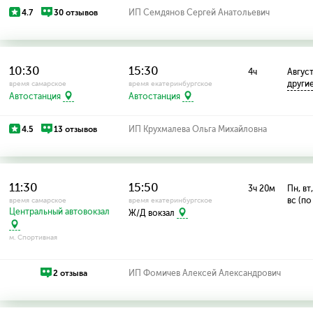
4.7
30 отзывов
ИП Семдянов Сергей Анатольевич
10:30
15:30
4ч
Август:
други
время самарское
время екатеринбургское
Автостанция
Автостанция
4.5
13 отзывов
ИП Крухмалева Ольга Михайловна
11:30
15:50
3ч 20м
Пн, вт,
вс (по
время самарское
время екатеринбургское
Центральный автовокзал
Ж/Д вокзал
м. Спортивная
2 отзыва
ИП Фомичев Алексей Александрович