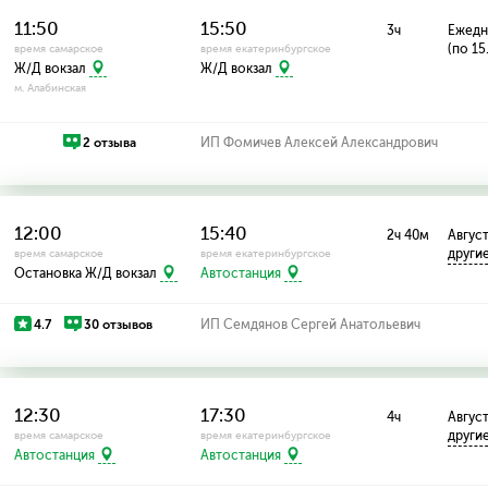
11:50
15:50
3ч
Ежедн
(по 15
время самарское
время екатеринбургское
Ж/Д вокзал
Ж/Д вокзал
м. Алабинская
2 отзыва
ИП Фомичев Алексей Александрович
12:00
15:40
2ч 40м
Август
други
время самарское
время екатеринбургское
Остановка Ж/Д вокзал
Автостанция
4.7
30 отзывов
ИП Семдянов Сергей Анатольевич
12:30
17:30
4ч
Август:
други
время самарское
время екатеринбургское
Автостанция
Автостанция