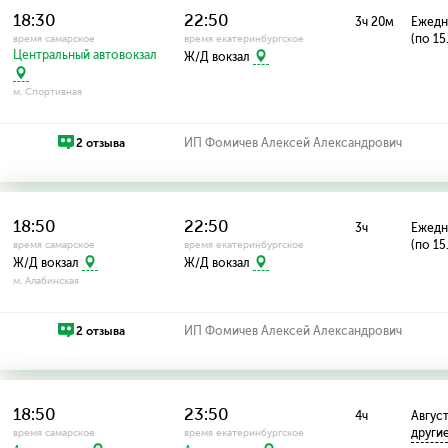
18:30
22:50
3ч 20м
Ежедн
(по 15
время самарское
время екатеринбургское
Центральный автовокзал
Ж/Д вокзал
м. Спортивная
2 отзыва
ИП Фомичев Алексей Александрович
18:50
22:50
3ч
Ежедн
(по 15
время самарское
время екатеринбургское
Ж/Д вокзал
Ж/Д вокзал
м. Алабинская
2 отзыва
ИП Фомичев Алексей Александрович
18:50
23:50
4ч
Август:
други
время самарское
время екатеринбургское