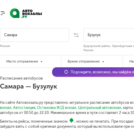
Россия
Бузулукский район, Оренбургская 
Россия
Место отправления
Время отправления
На
Подождите, возможно, мы найдём е
Расписание автобусов
Самара — Бузулук
На сайте Автовокзалы.ру представлено актуальное расписание автобусов из 
вокзал
,
Автостанция
,
Остановка Ж/Д вокзал
,
Центральный автовокзал
, карт
автобусов от 00:50 до 22:20.
Минимальное время в пути составляет 2 часа 10
Билеты на рейсы, помеченные значком
, можно не печатать. При посадк
забудьте взять с собой оригинал документа, который вы использовали при 