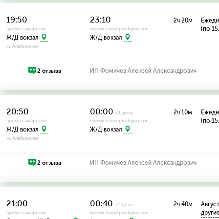
19:50
23:10
2ч 20м
Ежедн
(по 15
время самарское
время екатеринбургское
Ж/Д вокзал
Ж/Д вокзал
м. Алабинская
2 отзыва
ИП Фомичев Алексей Александрович
20:50
00:00
2ч 10м
Ежедн
+1 день
(по 15
время самарское
время екатеринбургское
Ж/Д вокзал
Ж/Д вокзал
м. Алабинская
2 отзыва
ИП Фомичев Алексей Александрович
21:00
00:40
2ч 40м
Август:
+1 день
други
время самарское
время екатеринбургское