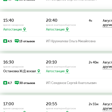
15:40
20:40
4ч
Август:
други
время самарское
время екатеринбургское
Автостанция
Автостанция
4.5
13 отзывов
ИП Крухмалева Ольга Михайловна
16:30
20:10
2ч 40м
Август:
други
время самарское
время екатеринбургское
Остановка Ж/Д вокзал
Автостанция
4.7
30 отзывов
ИП Семдянов Сергей Анатольевич
17:00
20:55
2ч 55м
Август
други
время самарское
время екатеринбургское