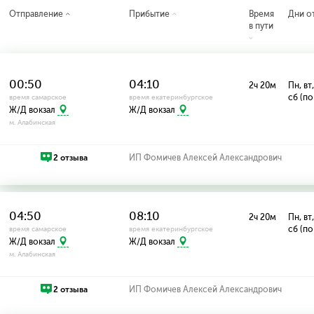
Отправление
Прибытие
Время
Дни о
в пути
00:50
04:10
2ч 20м
Пн, вт,
сб (по
время самарское
время екатеринбургское
Ж/Д вокзал
Ж/Д вокзал
м. Алабинская
2 отзыва
ИП Фомичев Алексей Александрович
04:50
08:10
2ч 20м
Пн, вт,
сб (по
время самарское
время екатеринбургское
Ж/Д вокзал
Ж/Д вокзал
м. Алабинская
2 отзыва
ИП Фомичев Алексей Александрович