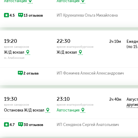
Автостанция
Автостанция
4.5
13 отзывов
ИП Крухмалева Ольга Михайловна
19:20
22:30
2ч 10м
Ежедн
(по 15
время самарское
время екатеринбургское
Ж/Д вокзал
Ж/Д вокзал
м. Алабинская
2 отзыва
ИП Фомичев Алексей Александрович
19:30
23:10
2ч 40м
Август:
други
время самарское
время екатеринбургское
Остановка Ж/Д вокзал
Автостанция
4.7
30 отзывов
ИП Семдянов Сергей Анатольевич