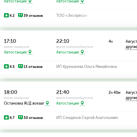
Автостанция
Автостанция
4.2
39 отзывов
ТОО «Экспресс»
17:10
22:10
4ч
Август:
други
время самарское
время екатеринбургское
Автостанция
Автостанция
4.5
13 отзывов
ИП Крухмалева Ольга Михайловна
18:00
21:40
2ч 40м
Август:
други
время самарское
время екатеринбургское
Остановка Ж/Д вокзал
Автостанция
4.7
30 отзывов
ИП Семдянов Сергей Анатольевич