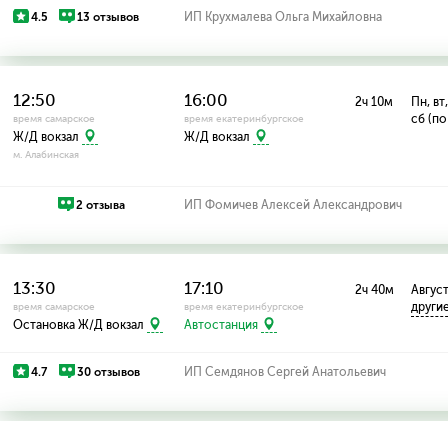
4.5
13 отзывов
ИП Крухмалева Ольга Михайловна
12:50
16:00
2ч 10м
Пн, вт,
сб (по
время самарское
время екатеринбургское
Ж/Д вокзал
Ж/Д вокзал
м. Алабинская
2 отзыва
ИП Фомичев Алексей Александрович
13:30
17:10
2ч 40м
Август:
други
время самарское
время екатеринбургское
Остановка Ж/Д вокзал
Автостанция
4.7
30 отзывов
ИП Семдянов Сергей Анатольевич