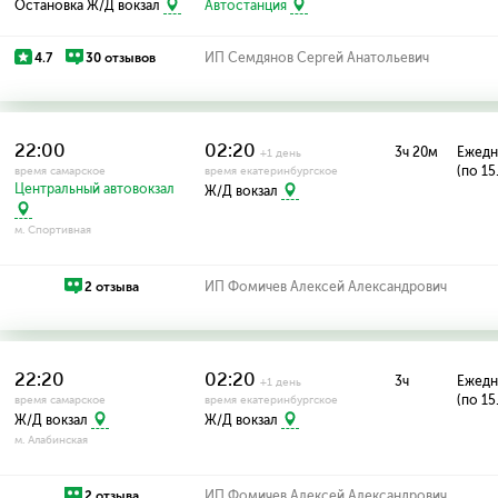
Остановка Ж/Д вокзал
Автостанция
4.7
30 отзывов
ИП Семдянов Сергей Анатольевич
22:00
02:20
3ч 20м
Ежедн
+1 день
(по 15
время самарское
время екатеринбургское
Центральный автовокзал
Ж/Д вокзал
м. Спортивная
2 отзыва
ИП Фомичев Алексей Александрович
22:20
02:20
3ч
Ежедн
+1 день
(по 15
время самарское
время екатеринбургское
Ж/Д вокзал
Ж/Д вокзал
м. Алабинская
2 отзыва
ИП Фомичев Алексей Александрович