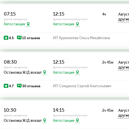
07:15
12:15
4ч
Август:
други
время самарское
время екатеринбургское
Автостанция
Автостанция
4.5
13 отзывов
ИП Крухмалева Ольга Михайловна
08:30
12:15
2ч 45м
Август
други
время самарское
время екатеринбургское
Остановка Ж/Д вокзал
Автостанция
4.7
30 отзывов
ИП Семдянов Сергей Анатольевич
10:30
14:15
2ч 45м
Август:
други
время самарское
время екатеринбургское
Остановка Ж/Д вокзал
Автостанция