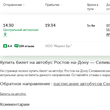
Отправление
Прибытие
Время в
Д
пути
от
14:30
19:34
5ч 4м
07
Центральный автовокзал
12
др
4.4
104 отзыва
ООО "Меркел Бус"
Купить билет на автобус Ростов-на-Дону — Селив
На странице можно купить билет на автобус Ростов-на-Дону-Селивановская 
актуальные цены на билеты данного направления. Оставляйте отзывы о марш
Обратное направление :
расписание автобусов Се
Билеты на автобус
Комментарии