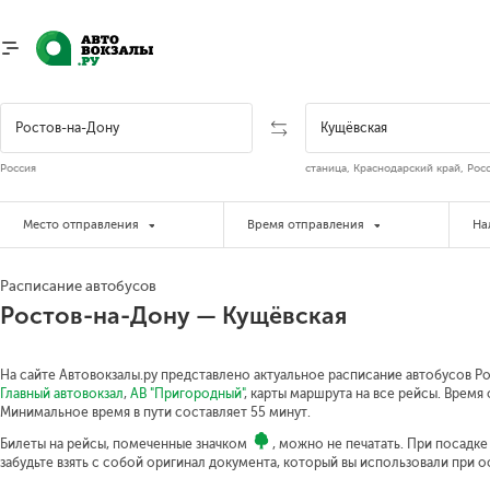
Россия
станица, Краснодарский край, Рос
Место отправления
Время отправления
На
Расписание автобусов
Ростов-на-Дону — Кущёвская
На сайте Автовокзалы.ру представлено актуальное расписание автобусов Ро
Главный автовокзал
,
АВ "Пригородный"
, карты маршрута на все рейсы. Время 
Минимальное время в пути составляет 55 минут.
Билеты на рейсы, помеченные значком
, можно не печатать. При посадк
забудьте взять с собой оригинал документа, который вы использовали при 