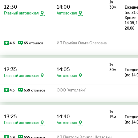
1ч
12:30
14:00
30м
Ежедн
(по 21.
Главный автовокзал
Автовокзал
Кроме: 
14.08, 1
20.08
4.6
65 отзывов
ИП Гарибян Ольга Олеговна
1ч
12:35
14:05
30м
Ежедн
(по 14.
Главный автовокзал
Автовокзал
4.3
639 отзывов
ООО "Автолайн"
1ч
13:25
14:40
15м
Ежедн
(по 14.
Главный автовокзал
Автовокзал
3.9
655 отзывов
ИП Пилтоян Эдуард Шотаович