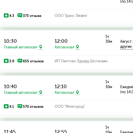
(по 14.
4.3
373 отзыва
ООО Транс-Лизинг
1ч
10:30
12:00
30м
Август:
другие
Главный автовокзал
Автовокзал
3.9
655 отзывов
ИП Пилтоян Эдуард Шотаович
1ч
10:40
12:10
30м
Ежедн
(по 14.
Главный автовокзал
Автовокзал
4.1
570 отзывов
ООО "Межгород"
1ч
11:45
12:55
10м
Ежедн