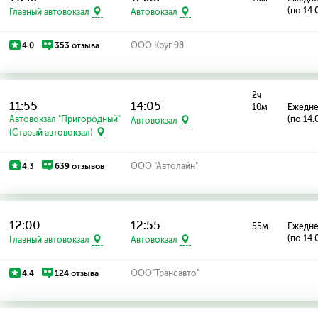
(по 14.
Главный автовокзал
Автовокзал
4.0
353 отзыва
ООО Круг 98
2ч
11:55
14:05
10м
Ежедн
Автовокзал "Пригородный"
(по 14.
Автовокзал
(Старый автовокзал)
4.3
639 отзывов
ООО "Автолайн"
12:00
12:55
55м
Ежедн
(по 14.
Главный автовокзал
Автовокзал
4.4
124 отзыва
ООО"Трансавто"