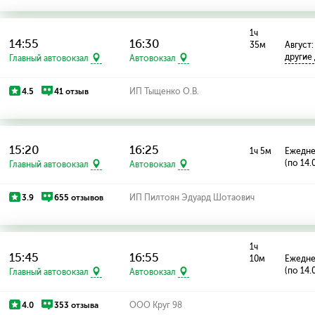
1ч
14:55
16:30
35м
Август: 
другие
Главный автовокзал
Автовокзал
4.5
41 отзыв
ИП Тыщенко О.В.
15:20
16:25
1ч 5м
Ежедн
(по 14.
Главный автовокзал
Автовокзал
3.9
655 отзывов
ИП Пилтоян Эдуард Шотаович
1ч
15:45
16:55
10м
Ежедн
(по 14.
Главный автовокзал
Автовокзал
4.0
353 отзыва
ООО Круг 98