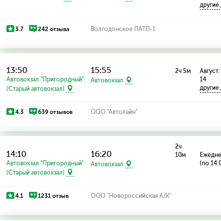
другие
3.7
242 отзыва
Волгодонское ПАТП-1
13:50
15:55
2ч 5м
Август: 
Автовокзал "Пригородный"
14
Автовокзал
другие
(Старый автовокзал)
4.3
639 отзывов
ООО "Автолайн"
2ч
14:10
16:20
10м
Ежедн
Автовокзал "Пригородный"
(по 14.
Автовокзал
(Старый автовокзал)
4.1
1231 отзыв
ООО "Новороссийская А/К"