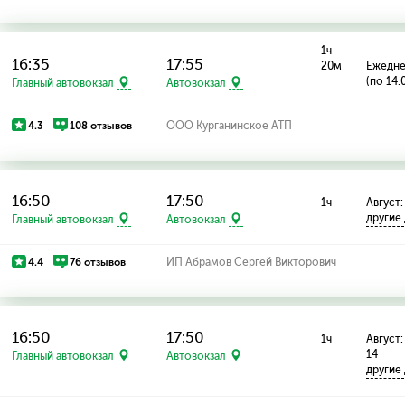
1ч
16:35
17:55
20м
Ежедн
(по 14.
Главный автовокзал
Автовокзал
4.3
108 отзывов
ООО Курганинское АТП
16:50
17:50
1ч
Август: 
другие
Главный автовокзал
Автовокзал
4.4
76 отзывов
ИП Абрамов Сергей Викторович
16:50
17:50
1ч
Август: 
14
Главный автовокзал
Автовокзал
другие