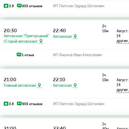
3.9
655 отзывов
ИП Пилтоян Эдуард Шотаович
2ч
20:30
22:40
10м
Август: 
Автовокзал "Пригородный"
14
Автовокзал
другие
(Старый автовокзал)
1 отзыв
ИП Лышнов Иван Алексеевич
1ч
21:00
22:10
10м
Август: 
14
Главный автовокзал
Автовокзал
другие
3.9
655 отзывов
ИП Пилтоян Эдуард Шотаович
1ч
21:00
22:40