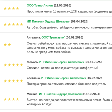
ООО Транс-Лизинг
(12.06.2026)
Простояли минут 15 на посту ДСП кущевская (водитель даже
ИП Пилтоян Эдуард Шотаович
(09.04.2026)
Автобус большой,чистый.Единственное,ноги замёрзли не
Ангелина,
ООО"Трансавто"
(06.02.2026)
Очень грубый водитель, наорал что я ехала с маленькой с
аллергия, но у меня собака не вызывает аллергию, а вот з
больше вреда чем моя собака.
Любовь,
ИП Фисенко Сергей Алексеевич
(05.11.2025)
Спасибо, отличная поездка,автобус комфортный.
Светлана,
ИП Фисенко Сергей Алексеевич
(16.07.2025)
Поездка прошла отлично, спасибо большое водитель.
Михаил,
ИП Пилтоян Эдуард Шотаович
(18.10.2024)
Быстро, но погода располагает к включению печки. Было 
холодный воздух.