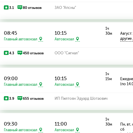
3.1
80 отзывов
ЗАО "Апсны"
1ч
08:45
10:15
30м
Август: 
другие
Главный автовокзал
Автовокзал
4.3
450 отзывов
ООО "Сигнал"
1ч
09:00
10:15
15м
Ежедн
(по 14.
Главный автовокзал
Автовокзал
3.9
655 отзывов
ИП Пилтоян Эдуард Шотаович
1ч
09:30
11:00
30м
Пн, вт, 
сб
Главный автовокзал
Автовокзал