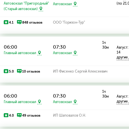
Автовокзал "Пригородный"
(по 21.
Автовокзал
(Старый автовокзал)
4.1
848 отзывов
ООО "Горизон-Тур"
1ч
06:00
07:30
30м
Август: 
14
Главный автовокзал
Автовокзал
другие
5.0
10 отзывов
ИП Фисенко Сергей Алексеевич
1ч
06:00
07:30
30м
Август: 
другие
Главный автовокзал
Автовокзал
4.0
49 отзывов
ИП Шаповалов О.Н.