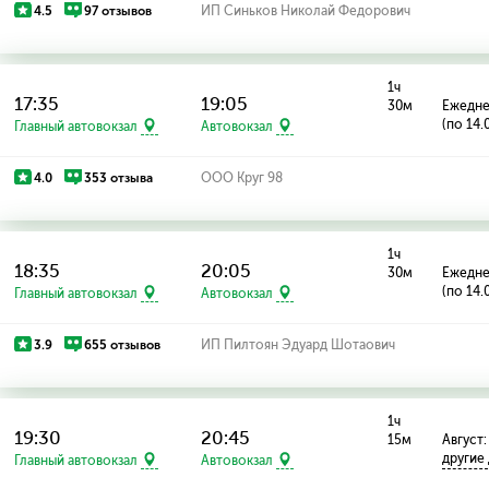
4.5
97 отзывов
ИП Синьков Николай Федорович
1ч
17:35
19:05
30м
Ежедн
(по 14.
Главный автовокзал
Автовокзал
4.0
353 отзыва
ООО Круг 98
1ч
18:35
20:05
30м
Ежедн
(по 14.
Главный автовокзал
Автовокзал
3.9
655 отзывов
ИП Пилтоян Эдуард Шотаович
1ч
19:30
20:45
15м
Август:
другие
Главный автовокзал
Автовокзал