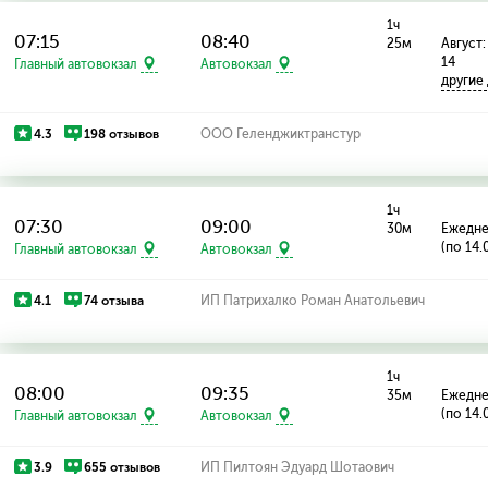
1ч
07:15
08:40
25м
Август: 
14
Главный автовокзал
Автовокзал
другие
4.3
198 отзывов
ООО Геленджиктранстур
1ч
07:30
09:00
30м
Ежедн
(по 14.
Главный автовокзал
Автовокзал
4.1
74 отзыва
ИП Патрихалко Роман Анатольевич
1ч
08:00
09:35
35м
Ежедн
(по 14.
Главный автовокзал
Автовокзал
3.9
655 отзывов
ИП Пилтоян Эдуард Шотаович