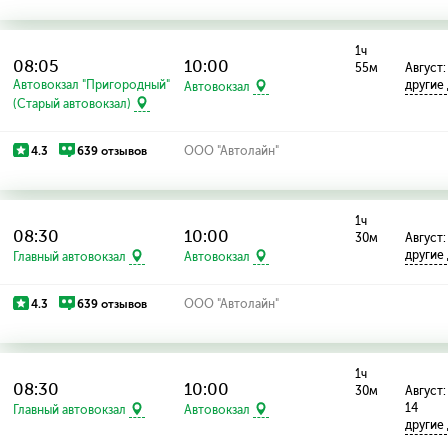
1ч
08:05
10:00
55м
Август: 
Автовокзал "Пригородный"
другие
Автовокзал
(Старый автовокзал)
4.3
639 отзывов
ООО "Автолайн"
1ч
08:30
10:00
30м
Август: 
другие
Главный автовокзал
Автовокзал
4.3
639 отзывов
ООО "Автолайн"
1ч
08:30
10:00
30м
Август: 
14
Главный автовокзал
Автовокзал
другие