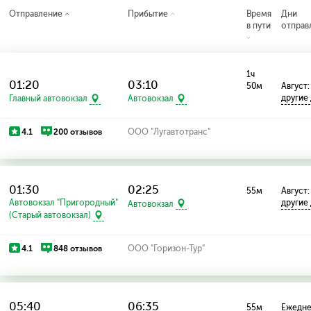
Отправление
Прибытие
Время
Дни
в пути
отправ
1ч
01:20
03:10
50м
Август: 
другие
Главный автовокзал
Автовокзал
4.1
200 отзывов
ООО "Лугавтотранс"
01:30
02:25
55м
Август:
Автовокзал "Пригородный"
другие
Автовокзал
(Старый автовокзал)
4.1
848 отзывов
ООО "Горизон-Тур"
05:40
06:35
55м
Ежедн