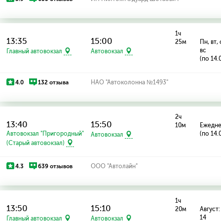
1ч
13:35
15:00
25м
Пн, вт, 
вс
Главный автовокзал
Автовокзал
(по 14.
4.0
132 отзыва
НАО "Автоколонна №1493"
2ч
13:40
15:50
10м
Ежедн
Автовокзал "Пригородный"
(по 14.
Автовокзал
(Старый автовокзал)
4.3
639 отзывов
ООО "Автолайн"
1ч
13:50
15:10
20м
Август: 
14
Главный автовокзал
Автовокзал