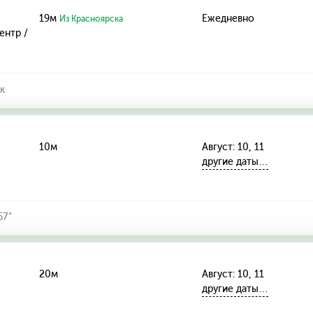
19м
Ежедневно
Из Красноярска
ентр /
к
10м
Август: 10, 11
другие даты…
67"
20м
Август: 10, 11
другие даты…