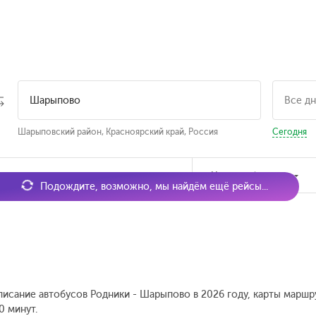
Шарыповский район, Красноярский край, Россия
Сегодня
мя отправления
Наличие билетов
Подождите, возможно, мы найдём ещё рейсы...
писание автобусов Родники - Шарыпово в 2026 году, карты маршру
0 минут.