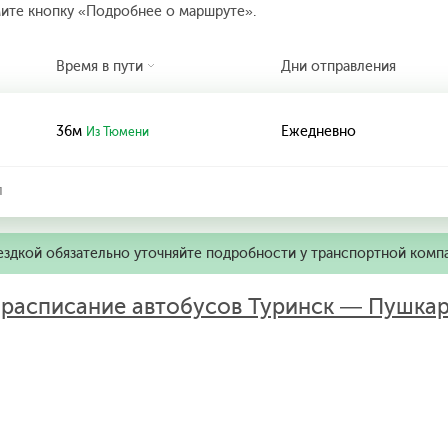
мите кнопку «Подробнее о маршруте».
Время в пути
Дни отправления
36м
Ежедневно
Из Тюмени
л
ездкой обязательно уточняйте подробности у транспортной комп
:
расписание автобусов Туринск — Пушкар