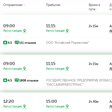
Отправление
Прибытие
Время в
Д
пути
о
09:00
11:15
2ч 15м
А
д
Автостанция
Автостанция
4.5
111 отзывов
ООО "Алтайский Перевозчик"
09:00
11:15
2ч 15м
А
д
Автостанция
Автостанция
4.5
1808 отзывов
ГОСУДАРСТВЕННОЕ ПРЕДПРИЯТИЕ КУЗБАС
"ПАССАЖИРАВТОТРАНС"
12:20
15:00
2ч 40м
А
д
Автостанция
Автостанция