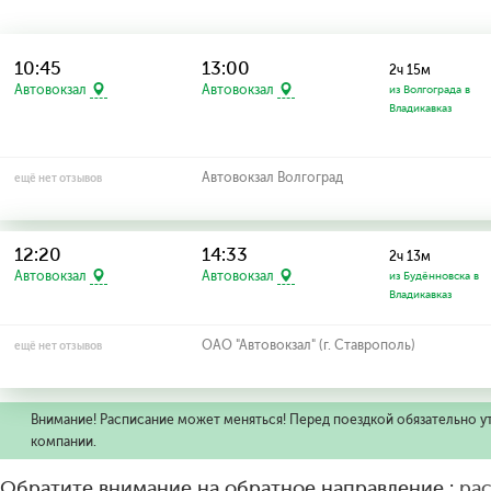
10:45
13:00
2ч 15м
Автовокзал
Автовокзал
из Волгограда в
Владикавказ
Автовокзал Волгоград
ещё нет отзывов
12:20
14:33
2ч 13м
Автовокзал
Автовокзал
из Будённовска в
Владикавказ
ОАО "Автовокзал" (г. Ставрополь)
ещё нет отзывов
Внимание! Расписание может меняться! Перед поездкой обязательно у
компании.
Обратите внимание на обратное направление :
ра