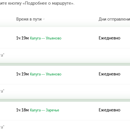
мите кнопку «Подробнее о маршруте».
Время в пути
Дни отправлени
1ч 19м
Ежедневно
Калуга — Ульяново
га"
1ч 19м
Ежедневно
Калуга — Ульяново
га"
1ч 18м
Ежедневно
Калуга — Заречье
га"