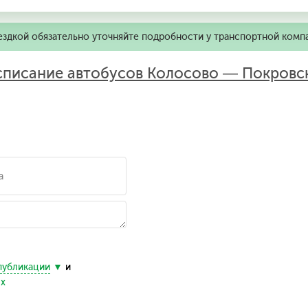
ездкой обязательно уточняйте подробности у транспортной комп
списание автобусов Колосово — Покровс
публикации
и
ых