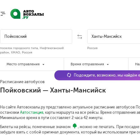
поселок городского типа, Нефтеюганский
Россия
район, ХМАО, Россия
Место отправления
Время отправления
На
Подождите, возможно, мы найдём е
Расписание автобусов
Пойковский — Ханты-Мансийск
На сайте Автовокзалы.ру представлено актуальное расписание автобусов По
остановки
Автостанция
, карты маршрута на все рейсы. Время отправления ав
Минимальное время в пути составляет 2 часа 42 минуты.
Билеты на рейсы, помеченные значком
, можно не печатать. При посадк
забудьте взять с собой оригинал документа, который вы использовали при 